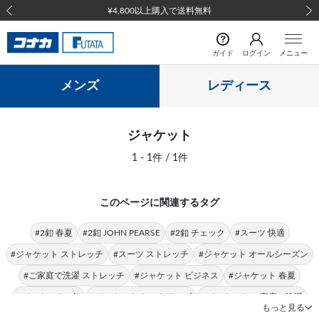
¥4,800以上購入で送料無料
前の画像
次の
ガイド
ログイン
メニュー
メンズ
レディース
ジャケット
1 - 1件 / 1件
このページに関連するタグ
#2釦 春夏
#2釦 JOHN PEARSE
#2釦 チェック
#スーツ 快適
#ジャケット ストレッチ
#スーツ ストレッチ
#ジャケット オールシーズン
#ご家庭で洗濯 ストレッチ
#ジャケット ビジネス
#ジャケット 春夏
#ジャケット 2釦
#ジャケット セットアップ
#ジャケット ご家庭で洗濯
もっと見る
#ジャケット トレンド
#上質 ジャケット