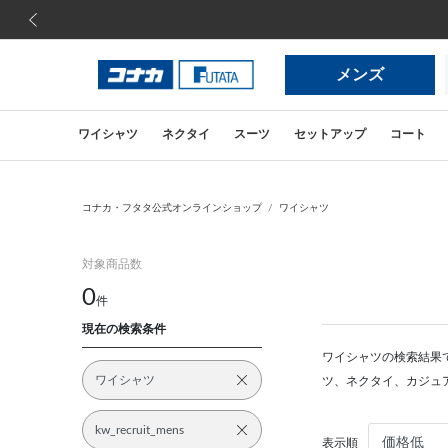
前の画像
メンズ
ワイシャツ
ネクタイ
スーツ
セットアップ
コート
コナカ・フタタ公式オンラインショップ
ワイシャツ
対象商品数
0
件
現在の検索条件
ワイシャツの検索結果
ワイシャツ
ツ、ネクタイ、カジュ
kw_recruit_mens
表示順