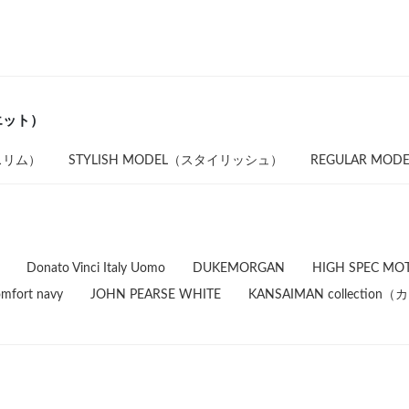
エット）
（スリム）
STYLISH MODEL（スタイリッシュ）
REGULAR MO
Donato Vinci Italy Uomo
DUKEMORGAN
HIGH SPEC MO
mfort navy
JOHN PEARSE WHITE
KANSAIMAN collect