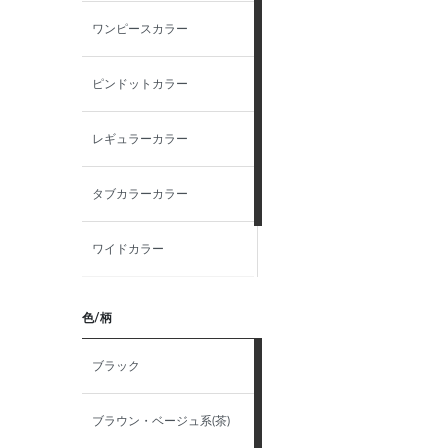
ワンピースカラー
L（41）-78
ピンドットカラー
L（41）-80
レギュラーカラー
L（41）-82
タブカラーカラー
L（41）-84
ワイドカラー
L（41）-86
ウイングカラー
L（41）-88
色/柄
L（41）-90
ブラック
42-76
ブラウン・ベージュ系(茶)