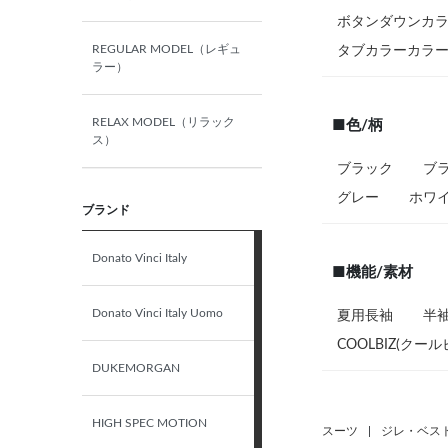
ボタンダウンカ
M（39）-74
REGULAR MODEL（レギュ
タブカラーカラ
ラー）
M（39）-76
RELAX MODEL（リラック
■色/柄
ス）
M（39）-78
ブラック
ブラ
グレー
ホワ
ブランド
M（39）-80
Donato Vinci Italy
M（39）-82
■機能/素材
Donato Vinci Italy Uomo
夏用長袖
半
M（39）-84
COOLBIZ(クール
DUKEMORGAN
M（39）-86
HIGH SPEC MOTION
スーツ
|
ジレ・ベス
M（39）-90