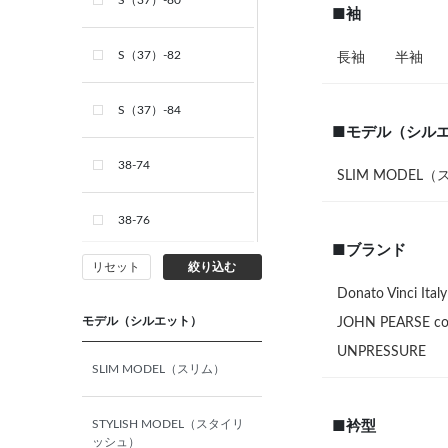
S（37）-80
■袖
S（37）-82
長袖
半袖
S（37）-84
■モデル（シル
38-74
SLIM MODEL
38-76
■ブランド
リセット
絞り込む
38-78
Donato Vinci Italy
モデル（シルエット）
JOHN PEARSE co
38-80
UNPRESSURE
SLIM MODEL（スリム）
38-82
STYLISH MODEL（スタイリ
■衿型
38-84
ッシュ）