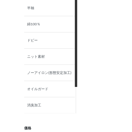
LL（43）-84
ツイル
半袖
LL（43）-86
ブロード
綿100％
LL（43）-88
チェック
ドビー
LL（43）-90
ニット素材
44-80
ノーアイロン(形態安定加工)
44-82
オイルガード
44-84
消臭加工
44-86
ストレッチ
価格