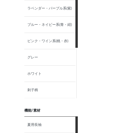
42-78
ラベンダー・パープル系(紫)
42-80
ブルー・ネイビー系(青・紺)
42-82
ピンク・ワイン系(桃・赤)
42-84
グレー
42-86
ホワイト
LL（43）-78
刺子柄
LL（43）-80
ソリッド
機能/素材
LL（43）-82
ストライプ
夏用長袖