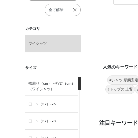
全て解除
カテゴリ
ワイシャツ
人気のキーワード
サイズ
#シャツ 形態安
襟周り（cm）－裄丈（cm）
（ワイシャツ）
#トップス 上質
S（37）-76
S（37）-78
注目キーワード