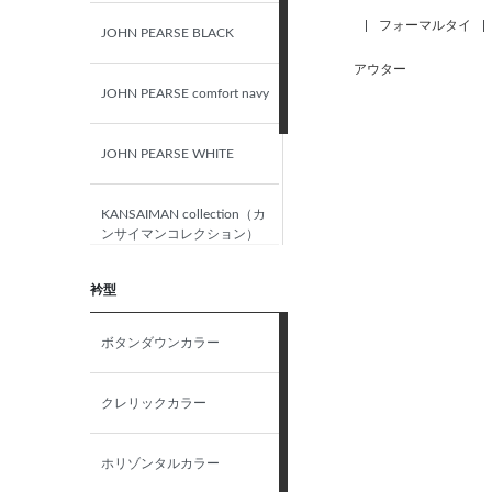
|
フォーマルタイ
|
JOHN PEARSE BLACK
40-74
アウター
JOHN PEARSE comfort navy
40-76
JOHN PEARSE WHITE
40-78
KANSAIMAN collection（カ
40-80
ンサイマンコレクション）
40-82
衿型
DIFILONA
ボタンダウンカラー
40-84
UNPRESSURE
クレリックカラー
40-86
ホリゾンタルカラー
L（41）-76