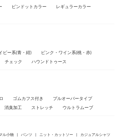
ー
ピンドットカラー
レギュラーカラー
イビー系(青・紺)
ピンク・ワイン系(桃・赤)
チェック
ハウンドトゥース
ポロ
ゴムカフス付き
プルオーバータイプ
消臭加工
ストレッチ
ウルトラムーブ
マル小物
|
パンツ
|
ニット・カットソー
|
カジュアルシャツ