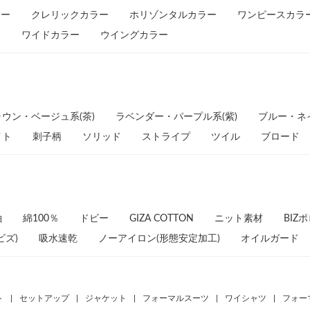
ラー
クレリックカラー
ホリゾンタルカラー
ワンピースカラ
ー
ワイドカラー
ウイングカラー
ウン・ベージュ系(茶)
ラベンダー・パープル系(紫)
ブルー・ネ
イト
刺子柄
ソリッド
ストライプ
ツイル
ブロード
袖
綿100％
ドビー
GIZA COTTON
ニット素材
BIZ
ビズ)
吸水速乾
ノーアイロン(形態安定加工)
オイルガード
ト
|
セットアップ
|
ジャケット
|
フォーマルスーツ
|
ワイシャツ
|
フォー