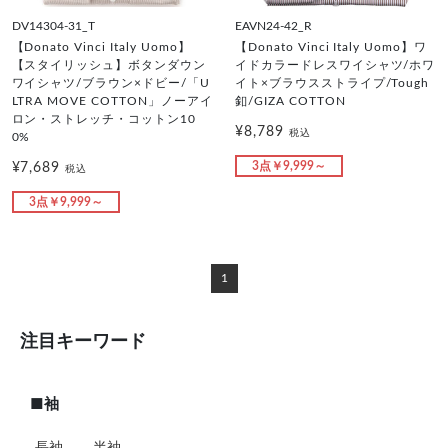
DV14304-31_T
EAVN24-42_R
【Donato Vinci Italy Uomo】
【Donato Vinci Italy Uomo】ワ
【スタイリッシュ】ボタンダウン
イドカラードレスワイシャツ/ホワ
ワイシャツ/ブラウン×ドビー/「U
イト×ブラウスストライプ/Tough
LTRA MOVE COTTON」ノーアイ
釦/GIZA COTTON
ロン・ストレッチ・コットン10
¥8,789
税込
0%
3点￥9,999～
¥7,689
税込
3点￥9,999～
1
注目キーワード
■袖