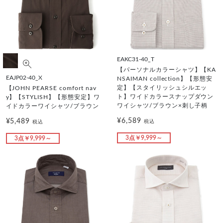
EAKC31-40_T
【パーソナルカラーシャツ】【KA
EAJP02-40_X
NSAIMAN collection】【形態安
定】【スタイリッシュシルエッ
【JOHN PEARSE comfort nav
ト】ワイドカラースナップダウン
y】【STYLISH】【形態安定】ワ
ワイシャツ/ブラウン×刺し子柄
イドカラーワイシャツ/ブラウン
¥6,589
¥5,489
税込
税込
3点￥9,999～
3点￥9,999～