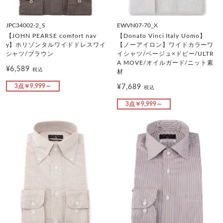
JPC34002-2_S
EWVN07-70_X
【JOHN PEARSE comfort nav
【Donato Vinci Italy Uomo】
y】ホリゾンタルワイドドレスワイ
【ノーアイロン】ワイドカラーワ
シャツ/ブラウン
イシャツ/ベージュ×ドビー/ULTR
A MOVE/オイルガード/ニット素
¥6,589
税込
材
3点￥9,999～
¥7,689
税込
3点￥9,999～