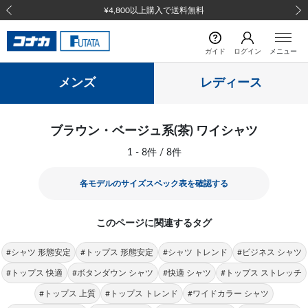
¥4,800以上購入で送料無料
前の画像
次の
ガイド
ログイン
メニュー
メンズ
レディース
ブラウン・ベージュ系(茶) ワイシャツ
1 - 8件 / 8件
各モデルのサイズスペック表を確認する
このページに関連するタグ
#シャツ 形態安定
#トップス 形態安定
#シャツ トレンド
#ビジネス シャツ
#トップス 快適
#ボタンダウン シャツ
#快適 シャツ
#トップス ストレッチ
#トップス 上質
#トップス トレンド
#ワイドカラー シャツ