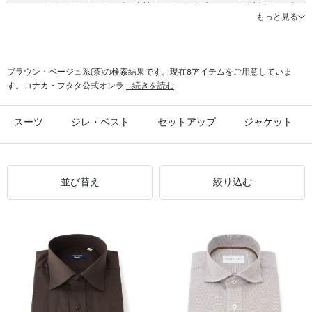
#シャツ カジュアル
#トップス 半袖
#ストライプ シャツ
#速乾 トップス
もっと見る
#ストレッチ シャツ
#シャツ ULTRA MOVE
#クールビズ シャツ
#シャツ 夏ビズ
#トップス ボタンダウン
ブラウン・ベージュ系(茶)の検索結果です。現在8アイテムをご用意していま
す。コナカ・フタタ公式オンラ
...続きを読む
スーツ
ジレ・ベスト
セットアップ
ジャケット
並び替え
絞り込む