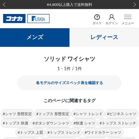
¥4,800以上購入で送料無料
前の画像
次の
ガイド
ログイン
メニュー
メンズ
レディース
ソリッド ワイシャツ
1 - 1件 / 1件
各モデルのサイズスペック表を確認する
このページに関連するタグ
#シャツ 形態安定
#トップス 形態安定
#シャツ トレンド
#ビジネス シャツ
#トップス 快適
#ボタンダウン シャツ
#快適 シャツ
#トップス ストレッチ
#トップス 上質
#トップス トレンド
#ワイドカラー シャツ