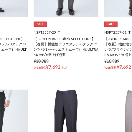
SALE
SALE
NSPT2557-25_T
NSPT2557-31_T
 SELECT LINE】
【JOHN PEARSE Black SELECT LINE】
【JOHN PEARSE 
テル 0タックパ
【春夏】機能性ポリエステル 0タックパ
【春夏】機能性ポ
ムーブ仕様/ULT
ンツ/グレー/ウエストムーブ仕様/ULTRA
ンツ/ブラウン/ウ
要
MOVE/※裾上げ必要
RA MOVE/※裾
¥10,989
¥10,989
¥7,692
¥7,692
WEB価格
税込
WEB価格