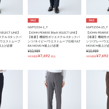
SALE
SALE
NSPT2554-1_T
NSPT2554-25_T
 SELECT LINE】
【JOHN PEARSE Black SELECT LINE】
【JOHN PEARSE 
テル 0タックパ
【春夏】機能性ポリエステル 0タックパ
【春夏】機能性ポ
/ウエストムーブ
ンツ/ネイビー/ウエストムーブ仕様/ULT
ンツ/グレー/ウエ
※裾上げ必要
RA MOVE/※裾上げ必要
MOVE/※裾上げ
¥10,989
¥10,989
¥7,692
¥7,692
WEB価格
税込
WEB価格