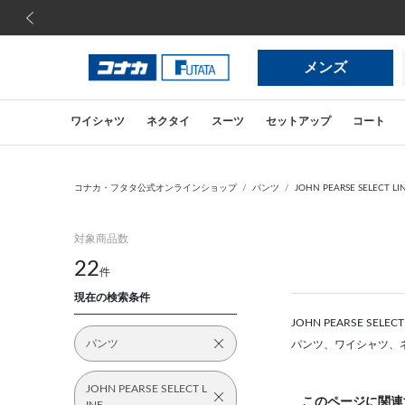
前の画像
メンズ
ワイシャツ
ネクタイ
スーツ
セットアップ
コート
コナカ・フタタ公式オンラインショップ
パンツ
JOHN PEARSE SELECT LI
対象商品数
22
件
現在の検索条件
JOHN PEARSE 
パンツ
パンツ、ワイシャツ、
JOHN PEARSE SELECT L
このページに関連