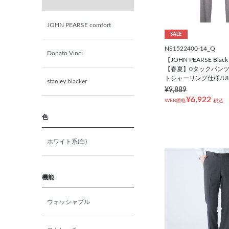
Y6(175㎝/78㎝)
JOHN PEARSE comfort
SALE
Y7(180㎝/80㎝)
NS1522400-14_Q
Donato Vinci
【JOHN PEARSE Black
Y8(185㎝/82㎝)
【春夏】0タックパンツ
トシャーリング仕様/ULT
stanley blacker
¥9,889
A3(160㎝/76㎝)
¥6,922
WEB価格
税込
色
A4(165㎝/78㎝)
ホワイト系(白)
A5(170㎝/80㎝)
A6(175㎝/82㎝)
機能
ウォッシャブル
A7(180㎝/84㎝)