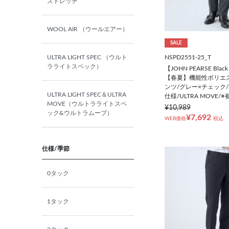
ストレッチ
A8(185㎝/86㎝)
WOOL AIR （ウールエアー）
AB4(165㎝/84㎝)
SALE
NSPD2551-25_T
ULTRA LIGHT SPEC （ウルト
AB5(170㎝/86㎝)
ラライトスペック）
【JOHN PEARSE Black
【春夏】機能性ポリエス
ンツ/グレー×チェック
AB6(175㎝/88㎝)
ULTRA LIGHT SPEC＆ULTRA
仕様/ULTRA MOVE/
MOVE（ウルトラライトスペ
¥10,989
ック&ウルトラムーブ）
¥7,692
AB7(180㎝/90㎝)
WEB価格
税込
AB8(185㎝/92㎝)
仕様/季節
AB9(190㎝/94㎝)
0タック
BB4(165㎝/92㎝)
1タック