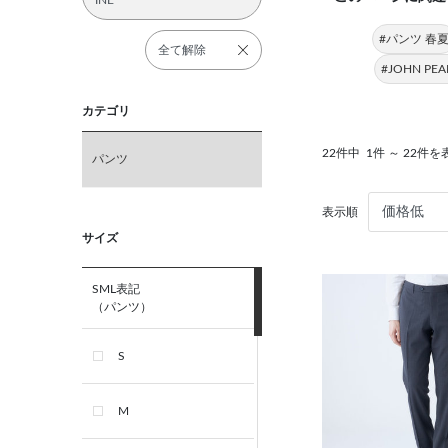
INE
#パンツ 春
全て解除
#JOHN PE
カテゴリ
22件中
1件 ～ 22件を
パンツ
表示順
サイズ
SML表記
（パンツ）
S
M