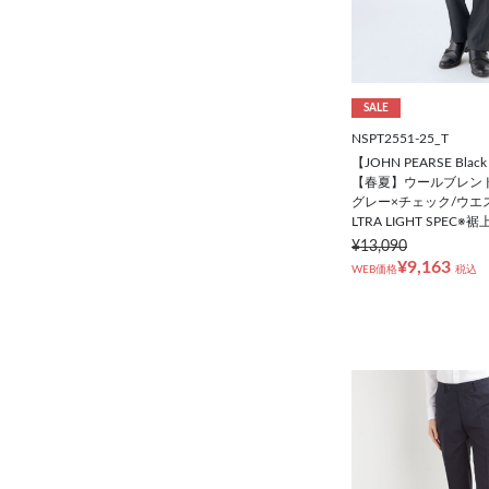
ウエスト（cm）
（パンツ）
SALE
73cm
NSPT2551-25_T
【JOHN PEARSE Black
76cm
【春夏】ウールブレンド
グレー×チェック/ウエ
LTRA LIGHT SPEC※
79cm
¥13,090
¥9,163
WEB価格
税込
82cm
85cm
88cm
91cm