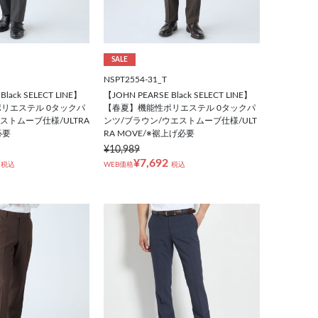
SALE
NSPT2554-31_T
Black SELECT LINE】
【JOHN PEARSE Black SELECT LINE】
リエステル 0タックパ
【春夏】機能性ポリエステル 0タックパ
ストムーブ仕様/ULTRA
ンツ/ブラウン/ウエストムーブ仕様/ULT
必要
RA MOVE/※裾上げ必要
¥10,989
¥7,692
税込
WEB価格
税込