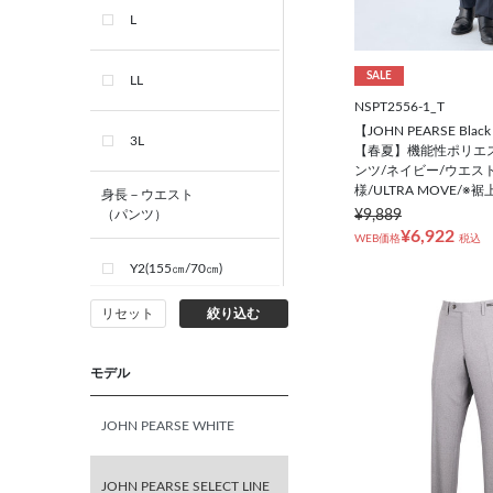
L
SALE
LL
NSPT2556-1_T
【JOHN PEARSE Black
3L
【春夏】機能性ポリエス
ンツ/ネイビー/ウエス
様/ULTRA MOVE/※
身長－ウエスト
¥9,889
（パンツ）
¥6,922
WEB価格
税込
Y2(155㎝/70㎝)
リセット
絞り込む
Y3(160㎝/72㎝)
モデル
Y4(165㎝/74㎝)
JOHN PEARSE WHITE
Y5(170㎝/76㎝)
JOHN PEARSE SELECT LINE