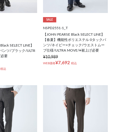
SALE
NSPD2551-1_T
【JOHN PEARSE Black SELECT LINE】
【春夏】機能性ポリエステル 0タックパ
ンツ/ネイビー×チェック/ウエストムー
Black SELECT LINE】
ブ仕様/ULTRA MOVE/※裾上げ必要
ンツ/ブラック/ULTR
げ必要
¥10,989
¥7,692
WEB価格
税込
税込