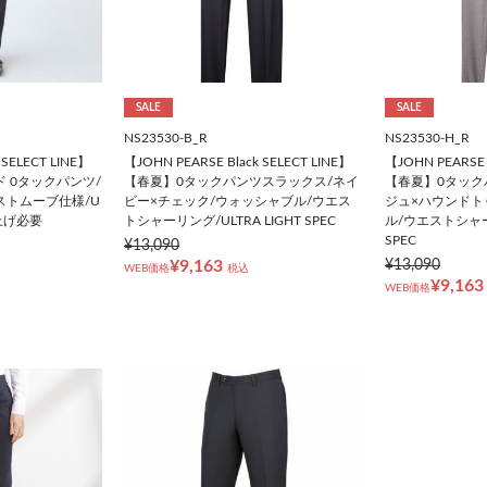
SALE
SALE
NS23530-B_R
NS23530-H_R
 SELECT LINE】
【JOHN PEARSE Black SELECT LINE】
【JOHN PEARSE 
 0タックパンツ/
【春夏】0タックパンツスラックス/ネイ
【春夏】0タック
ストムーブ仕様/U
ビー×チェック/ウォッシャブル/ウエス
ジュ×ハウンドト
裾上げ必要
トシャーリング/ULTRA LIGHT SPEC
ル/ウエストシャーリ
SPEC
¥13,090
¥9,163
¥13,090
WEB価格
税込
¥9,163
WEB価格