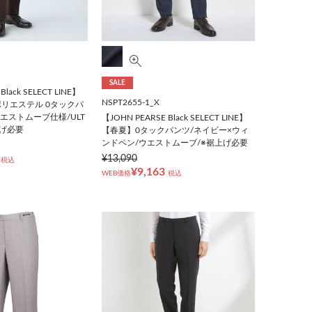
SALE
Black SELECT LINE】
NSPT2655-1_X
リエステル 0タックパ
エストムーブ仕様/ULT
【JOHN PEARSE Black SELECT LINE】
上げ必要
【春夏】0タックパンツ/ネイビー×ウィ
ンドペン/ウエストムーブ/※裾上げ必要
¥13,090
税込
¥9,163
WEB価格
税込