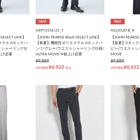
SALE
SALE
NSPT2556-25_T
NS23520-B_R
 SELECT LINE】
【JOHN PEARSE Black SELECT LINE】
【JOHN PEARSE 
テル 0タックパ
【春夏】機能性ポリエステル 0タックパ
【春夏】0タック
トシャーリング仕
ンツ/グレー/ウエストシャーリング仕様/
ビー/ウエストシャ
裾上げ必要
ULTRA MOVE/※裾上げ必要
MOVE
¥9,889
¥9,889
¥6,922
¥6,922
WEB価格
税込
WEB価格