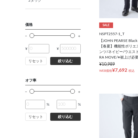
BB5(170㎝/94㎝)
2タック
BB6(175㎝/96㎝)
価格
SALE
NSPT2557-1_T
BB7(180㎝/98㎝)
【JOHN PEARSE Black
【春夏】機能性ポリエス
¥
¥
BB8(185㎝/100㎝)
ンツ/ネイビー/ウエスト
RA MOVE/※裾上げ必
リセット
絞り込む
¥10,989
BB9(190㎝/102㎝)
¥7,692
WEB価格
税込
オフ率
E5(170㎝/100㎝)
E6(175㎝/102㎝)
%
%
リセット
絞り込む
E7(180㎝/104㎝)
E8(185㎝/106㎝)