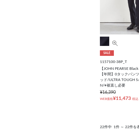
94cm
97cm
100cm
SALE
1157100-38P_T
105cm
【JOHN PEARSE Black
【年間】0タックパンツ
ッド/ULTRA TOUGH S
110cm
N/※裾直し必要
¥16,390
¥11,473
WEB価格
税込
115cm
120cm
22件中
1件 ～ 22件を