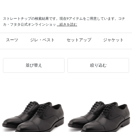
#ストレート フォーマル
#消臭 JOHN PEARSE
#消臭 汎用性
#消臭 ビジネス
#消臭 セメント製法
ストレートチップの検索結果です。現在9アイテムをご用意しています。コナ
カ・フタタ公式オンラインショッ
...続きを読む
スーツ
ジレ・ベスト
セットアップ
ジャケット
並び替え
絞り込む