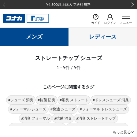
¥4,800以上購入で送料無料
前の画像
次の
ガイド
ログイン
メニュー
メンズ
レディース
ストレートチップ シューズ
1 - 9件 / 9件
このページに関連するタグ
#シューズ 消臭
#抗菌 防臭
#消臭 ストレート
#ドレスシューズ 消臭
#フォーマル シューズ
#快適 シューズ
#フォーマル ドレスシューズ
#消臭 フォーマル
#抗菌 消臭
#消臭 ストレートチップ
#ドレスシューズ JOHN PEARSE
#ドレスシューズ ストレートチップ
もっと見る
#ドレスシューズ ストレート
#シューズ ビジネス
#ストレート シューズ