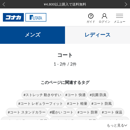
¥4,800以上購入で送料無料
前の画像
次の
ガイド
ログイン
メニュー
メンズ
レディース
コート
1 - 2件 / 2件
このページに関連するタグ
#ストレッチ 動きやすい
#コート 快適
#抗菌 防臭
#コート レギュラーフィット
#コート 軽量
#コート 防風
#コート スタンドカラー
#暖かい コート
#コート 防寒
#コート 保温
#スタンドカラーコート 防風
#スタンドカラーコート 防寒
#コート ビジネス
もっと見る
#コート シンプル
#トレンチコート 暖かい
#トレンチコート 軽量