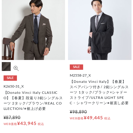
SALE
M2558-27_X
SALE
【Donato Vinci Italy】【春夏】
K2650-31_X
スペアパンツ付き/ 2釦シングルス
ーツ 1タック/ブラック×シャドー
【Donato Vinci Italy CLASSIC
ストライプ/ULTRA LIGHT SPE
O】【春夏】段返り3釦シングルス
C・シャワークリーン※裾直し必要
ーツ 2タック/ブラウン/REAL CO
LLECTION/※裾上げ必要
¥98,890
¥49,445
¥87,890
WEB価格
税込
¥43,945
WEB価格
税込