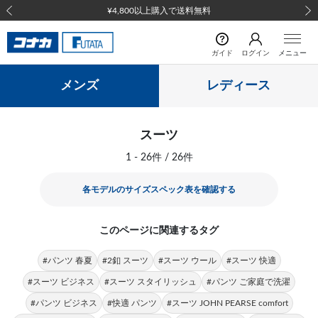
¥4,800以上購入で送料無料
前の画像
次の
ガイド
ログイン
メニュー
メンズ
レディース
スーツ
1 - 26件 / 26件
各モデルのサイズスペック表を確認する
このページに関連するタグ
#パンツ 春夏
#2釦 スーツ
#スーツ ウール
#スーツ 快適
#スーツ ビジネス
#スーツ スタイリッシュ
#パンツ ご家庭で洗濯
#パンツ ビジネス
#快適 パンツ
#スーツ JOHN PEARSE comfort