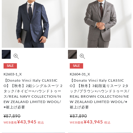
SALE
SALE
K2603-1_X
K2604-31_X
【Donato Vinci Italy CLASSIC
【Donato Vinci Italy CLASSIC
O】【秋冬】2釦シングルスーツ 2
O】【秋冬】3釦段返りスーツ 2タ
タック/ネイビー×ハウンドトゥー
ック/ブラウン×ハウンドトゥース/
ス/REAL NAVY COLLECTION/N
REAL BROWN COLLECTION/NE
EW ZEALAND LIMITED WOOL/
W ZEALAND LIMITED WOOL/※
※裾上げ必要
裾上げ必要
¥87,890
¥87,890
¥43,945
¥43,945
WEB価格
税込
WEB価格
税込