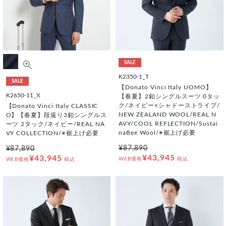
SALE
K2350-1_T
SALE
【Donato Vinci Italy UOMO】
K2650-11_X
【春夏】2釦シングルスーツ 0タッ
ク/ネイビー×シャドーストライプ/
【Donato Vinci Italy CLASSIC
NEW ZEALAND WOOL/REAL N
O】【春夏】段返り3釦シングルス
AVY/COOL REFLECTION/Sustai
ーツ 2タック/ネイビー/REAL NA
naBee Wool/※裾上げ必要
VY COLLECTION/※裾上げ必要
¥87,890
¥87,890
¥43,945
¥43,945
WEB価格
税込
WEB価格
税込