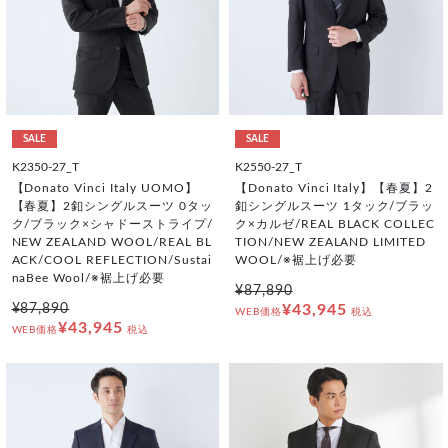
SALE
SALE
K2350-27_T
K2550-27_T
【Donato Vinci Italy UOMO】
【Donato Vinci Italy】【春夏】2
【春夏】2釦シングルスーツ 0タッ
釦シングルスーツ 1タック/ブラッ
ク/ブラック×シャドーストライプ/
ク×カルゼ/REAL BLACK COLLEC
NEW ZEALAND WOOL/REAL BL
TION/NEW ZEALAND LIMITED
ACK/COOL REFLECTION/Sustai
WOOL/※裾上げ必要
naBee Wool/※裾上げ必要
¥87,890
¥87,890
¥43,945
WEB価格
税込
¥43,945
WEB価格
税込