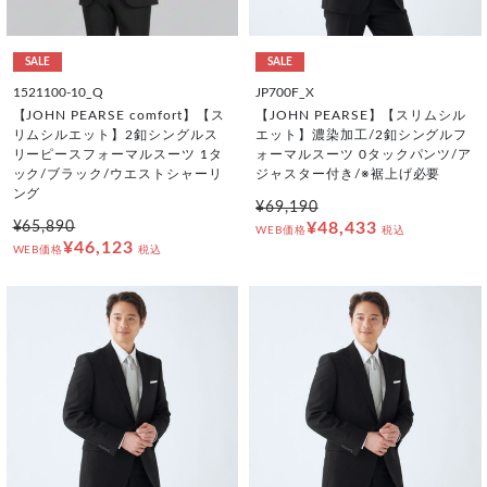
SALE
SALE
1521100-10_Q
JP700F_X
【JOHN PEARSE comfort】【ス
【JOHN PEARSE】【スリムシル
リムシルエット】2釦シングルス
エット】濃染加工/2釦シングルフ
リーピースフォーマルスーツ 1タ
ォーマルスーツ 0タックパンツ/ア
ック/ブラック/ウエストシャーリ
ジャスター付き/※裾上げ必要
ング
¥69,190
¥65,890
¥48,433
WEB価格
税込
¥46,123
WEB価格
税込