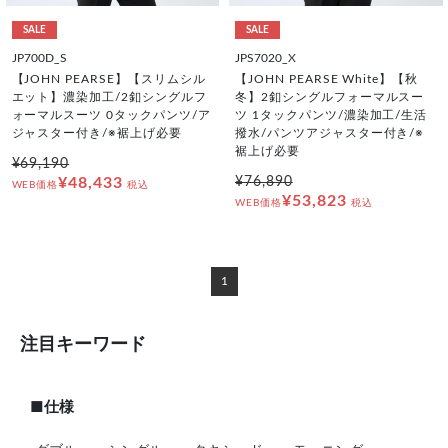
SALE
SALE
JP700D_S
JPS7020_X
【JOHN PEARSE】【スリムシル
【JOHN PEARSE White】【秋
エット】濃染加工/2釦シングルフ
冬】2釦シングルフォーマルスー
ォーマルスーツ 0タックパンツ/ア
ツ 1タックパンツ/濃染加工/生活
ジャスター付き/※裾上げ必要
撥水/パンツアジャスター付き/※
裾上げ必要
¥69,190
¥48,433
¥76,890
WEB価格
税込
¥53,823
WEB価格
税込
1
注目キーワード
■仕様