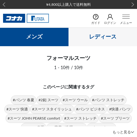
¥4,800以上購入で送料無料
前の画像
次の
ガイド
ログイン
メニュー
メンズ
レディース
フォーマルスーツ
1 - 10件 / 10件
このページに関連するタグ
#パンツ 春夏
#2釦 スーツ
#スーツ ウール
#パンツ ストレッチ
#スーツ 快適
#スーツ スタイリッシュ
#パンツ ビジネス
#快適 パンツ
#スーツ JOHN PEARSE comfort
#スーツ ストレッチ
#スーツ プリーツ
#スーツ 春夏
#ご家庭で洗濯 スーツ
#パンツ ウール
もっと見る
#パンツ JOHN PEARSE
#パンツ フォーマル
#スーツ 光沢感