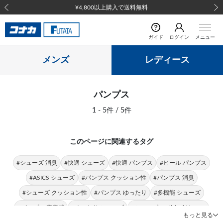
¥4,800以上購入で送料無料
前の画像
次の
ガイド
ログイン
メニュー
メンズ
レディース
パンプス
1 - 5件 / 5件
このページに関連するタグ
#シューズ 消臭
#快適 シューズ
#快適 パンプス
#ヒール パンプス
#ASICS シューズ
#パンプス クッション性
#パンプス 消臭
#シューズ クッション性
#パンプス ゆったり
#多機能 シューズ
#パンプス 安定感
#ゆったり シューズ
#シューズ english girl by J.P.
もっと見る
#シューズ 安定感
#シューズ 屈曲性
#シューズ 人工皮革