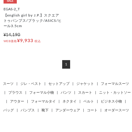
SALE
EGAS-2_T
【english girl by J.P.】スクエア
トゥパンプス/ブラック/ASICS/ヒ
ール3.5cm
¥14,190
¥9,933
WEB価格
税込
1
スーツ
|
ジレ・ベスト
|
セットアップ
|
ジャケット
|
フォーマルスーツ
|
ブラウス
|
フォーマル小物
|
パンツ
|
スカート
|
ニット・カットソー
|
アウター
|
フォーマルタイ
|
ネクタイ
|
ベルト
|
ビジネス小物
|
バッグ
|
パンプス
|
靴下
|
アンダーウェア
|
コート
|
オーダースーツ