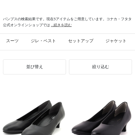
#快適 english girl by J.P.
#シューズ 多機能アウターソール
#パンプス 屈曲性
#パンプス 多機能
パンプスの検索結果です。現在5アイテムをご用意しています。コナカ・フタタ
公式オンラインショップでは
...続きを読む
スーツ
ジレ・ベスト
セットアップ
ジャケット
並び替え
絞り込む