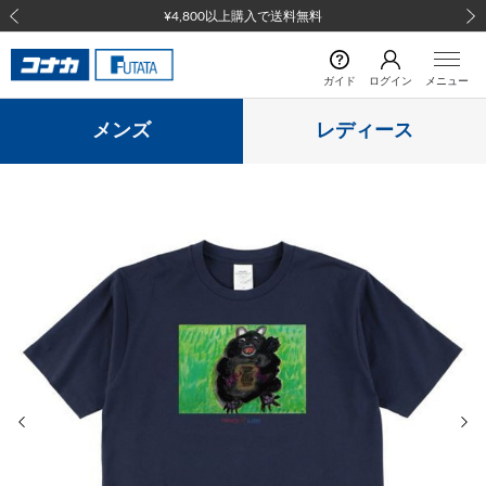
¥4,800以上購入で送料無料
前の画像
次の
ガイド
ログイン
メニュー
メンズ
レディース
前の画像
次