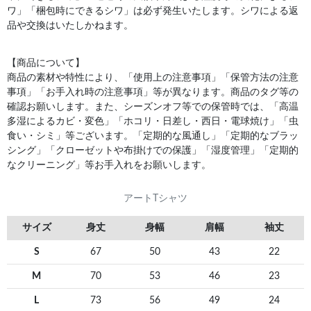
ワ」「梱包時にできるシワ」は必ず発生いたします。シワによる返
品や交換はいたしかねます。
【商品について】
商品の素材や特性により、「使用上の注意事項」「保管方法の注意
事項」「お手入れ時の注意事項」等が異なります。商品のタグ等の
確認お願いします。また、シーズンオフ等での保管時では、「高温
多湿によるカビ・変色」「ホコリ・日差し・西日・電球焼け」「虫
食い・シミ」等ございます。「定期的な風通し」「定期的なブラッ
シング」「クローゼットや布掛けでの保護」「湿度管理」「定期的
なクリーニング」等お手入れをお願いします。
アートTシャツ
サイズ
身丈
身幅
肩幅
袖丈
S
67
50
43
22
M
70
53
46
23
L
73
56
49
24