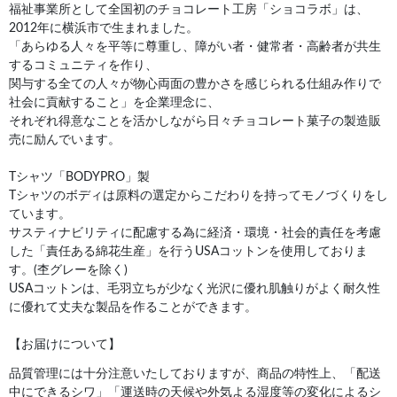
福祉事業所として全国初のチョコレート工房「ショコラボ」は、
2012年に横浜市で生まれました。
「あらゆる人々を平等に尊重し、障がい者・健常者・高齢者が共生
するコミュニティを作り、
関与する全ての人々が物心両面の豊かさを感じられる仕組み作りで
社会に貢献すること」を企業理念に、
それぞれ得意なことを活かしながら日々チョコレート菓子の製造販
売に励んでいます。
Tシャツ「BODYPRO」製
Tシャツのボディは原料の選定からこだわりを持ってモノづくりをし
ています。
サスティナビリティに配慮する為に経済・環境・社会的責任を考慮
した「責任ある綿花生産」を行うUSAコットンを使用しておりま
す。(杢グレーを除く)
USAコットンは、毛羽立ちが少なく光沢に優れ肌触りがよく耐久性
に優れて丈夫な製品を作ることができます。
【お届けについて】
品質管理には十分注意いたしておりますが、商品の特性上、「配送
中にできるシワ」「運送時の天候や外気よる湿度等の変化によるシ