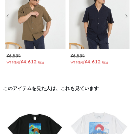
前の画像
次の
¥6,589
¥6,589
¥4,612
¥4,612
WEB価格
税込
WEB価格
税込
このアイテムを見た人は、これも見ています