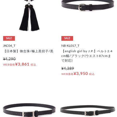
SALE
SALE
JKC04_T
NB-KL017_T
【日本製】御念珠/極上黒切子/黒
【english girl by J.P.】ベルト2.4
cm幅/ブラック(ウエスト87cmま
¥4,290
で対応)
¥3,861
WEB価格
税込
¥4,389
¥3,950
WEB価格
税込