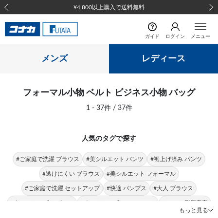
¥4,800以上購入で送料無料
前の画像
次の
ガイド
ログイン
メニュー
メンズ
レディース
フォーマル小物 ベルト ビジネス小物 バッグ
1 - 37件 / 37件
人気のタグで探す
#ご家庭で洗濯 ブラウス
#美シルエット パンツ
#裾上げ済み パンツ
#透けにくい ブラウス
#美シルエット フォーマル
#ご家庭で洗濯 セットアップ
#快適 パンプス
#大人 ブラウス
#ウォッシャブル パンツ
#オールシーズン フォーマル
#シャツ 形態安定
もっと見る
#トップス 形態安定
#トップス 快適
#快適 シャツ
#トップス ストレッチ