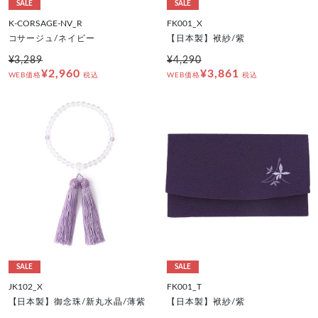
SALE
SALE
K-CORSAGE-NV_R
FK001_X
コサージュ/ネイビー
【日本製】袱紗/紫
¥3,289
¥4,290
¥2,960
¥3,861
WEB価格
税込
WEB価格
税込
SALE
SALE
JK102_X
FK001_T
【日本製】御念珠/新丸水晶/薄紫
【日本製】袱紗/紫