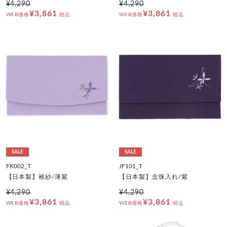
¥4,290
¥4,290
¥3,861
¥3,861
WEB価格
税込
WEB価格
税込
SALE
SALE
FK002_T
JF101_T
【日本製】袱紗/薄紫
【日本製】念珠入れ/紫
¥4,290
¥4,290
¥3,861
¥3,861
WEB価格
税込
WEB価格
税込