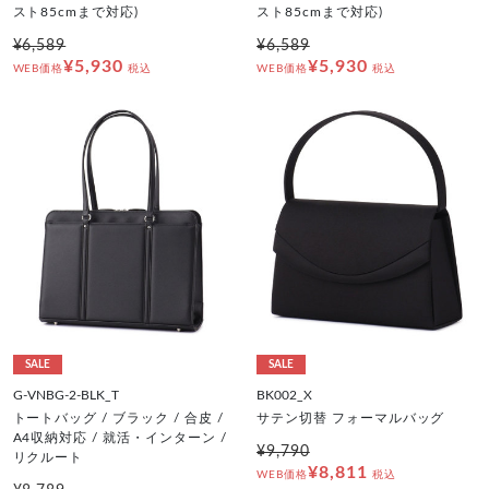
スト85cmまで対応)
スト85cmまで対応)
¥6,589
¥6,589
¥5,930
¥5,930
WEB価格
税込
WEB価格
税込
SALE
SALE
G-VNBG-2-BLK_T
BK002_X
トートバッグ / ブラック / 合皮 /
サテン切替 フォーマルバッグ
A4収納対応 / 就活・インターン /
¥9,790
リクルート
¥8,811
WEB価格
税込