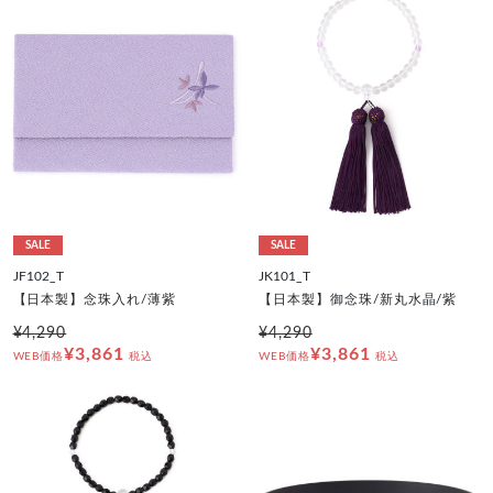
SALE
SALE
JF102_T
JK101_T
【日本製】念珠入れ/薄紫
【日本製】御念珠/新丸水晶/紫
¥4,290
¥4,290
¥3,861
¥3,861
WEB価格
税込
WEB価格
税込