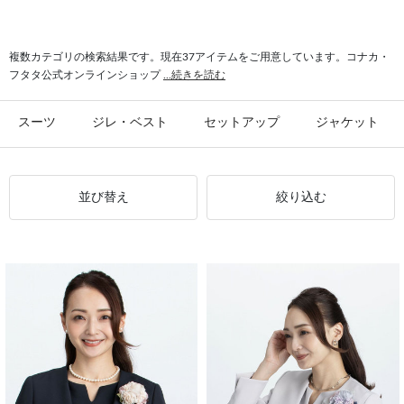
#パンツ 春夏
#2釦 スーツ
#スーツ ウール
#パンツ ストレッチ
#パンツ クールビズ
複数カテゴリの検索結果です。現在37アイテムをご用意しています。コナカ・
フタタ公式オンラインショップ
...続きを読む
スーツ
ジレ・ベスト
セットアップ
ジャケット
並び替え
絞り込む