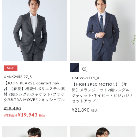
SALE
UMJK2452-27_S
HMJW2600-1_X
【JOHN PEARSE comfort nav
【HIGH SPEC MOTION】【年
y】【春夏】機能性ポリエステル素
間】メランジニット2釦シングル
材 2釦シングルジャケット/ブラッ
ジャケット/ネイビー / ビジカジ /
ク/ULTRA MOVE/ウォッシャブル
セットアップ
¥28,490
¥21,890
税込
¥19,943
WEB価格
税込