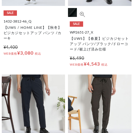
SALE
1432-3812-46_Q
SALE
【UWS / HOME LINE】【秋冬】
WP2651-27_X
ビジカジセットアップ パンツ /カ
ーキ
【UWS】【春夏】ビジカジセット
アップ パンツ/ブラック/ドローコ
¥4,400
ード/裾上げ済み仕様
¥3,080
WEB価格
税込
¥6,490
¥4,543
WEB価格
税込