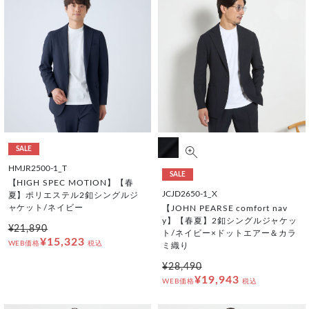
SALE
HMJR2500-1_T
SALE
【HIGH SPEC MOTION】【春
JCJD2650-1_X
夏】ポリエステル2釦シングルジ
ャケット/ネイビー
【JOHN PEARSE comfort nav
y】【春夏】2釦シングルジャケッ
¥21,890
ト/ネイビー×ドットエアー＆カラ
¥15,323
WEB価格
税込
ミ織り
¥28,490
¥19,943
WEB価格
税込