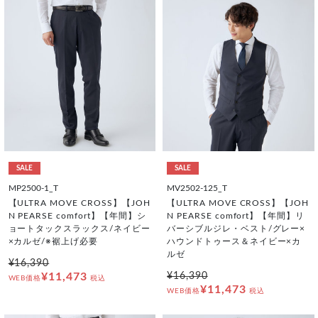
SALE
SALE
MP2500-1_T
MV2502-125_T
【ULTRA MOVE CROSS】【JOH
【ULTRA MOVE CROSS】【JOH
N PEARSE comfort】【年間】シ
N PEARSE comfort】【年間】リ
ョートタックスラックス/ネイビー
バーシブルジレ・ベスト/グレー×
×カルゼ/※裾上げ必要
ハウンドトゥース＆ネイビー×カ
ルゼ
¥16,390
¥11,473
¥16,390
WEB価格
税込
¥11,473
WEB価格
税込