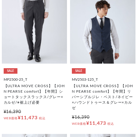
SALE
SALE
MP2500-25_T
MV2503-125_T
【ULTRA MOVE CROSS】【JOH
【ULTRA MOVE CROSS】【JOH
N PEARSE comfort】【年間】シ
N PEARSE comfort】【年間】リ
ョートタックスラックス/グレー×
バーシブルジレ・ベスト/ネイビー
カルゼ/※裾上げ必要
×ハウンドトゥース＆グレー×カル
ゼ
¥16,390
¥11,473
¥16,390
WEB価格
税込
¥11,473
WEB価格
税込