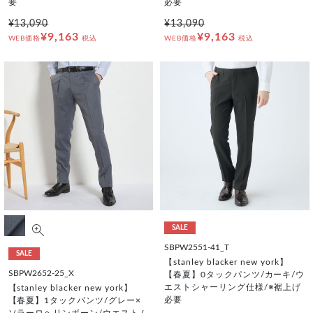
要
必要
¥13,090
¥13,090
¥9,163
¥9,163
WEB価格
税込
WEB価格
税込
SALE
SBPW2551-41_T
SALE
【stanley blacker new york】
SBPW2652-25_X
【春夏】0タックパンツ/カーキ/ウ
エストシャーリング仕様/※裾上げ
【stanley blacker new york】
必要
【春夏】1タックパンツ/グレー×
ソラーロヘリンボーン/ウエストム