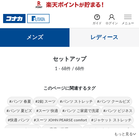
前の画像
次の
ガイド
ログイン
メニュー
メンズ
レディース
セットアップ
1 - 68件 / 68件
このページに関連するタグ
#パンツ 春夏
#2釦 スーツ
#パンツ ストレッチ
#パンツ クールビズ
#パンツ 夏ビズ
#スーツ 快適
#パンツ ご家庭で洗濯
#パンツ ビジネス
#快適 パンツ
#スーツ JOHN PEARSE comfort
#ジャケット ストレッチ
#スーツ ストレッチ
#ご家庭で洗濯 スーツ
#ジャケット オールシーズン
もっと見る
#ご家庭で洗濯 ストレッチ
#スーツ オールシーズン
#パンツ フォーマル