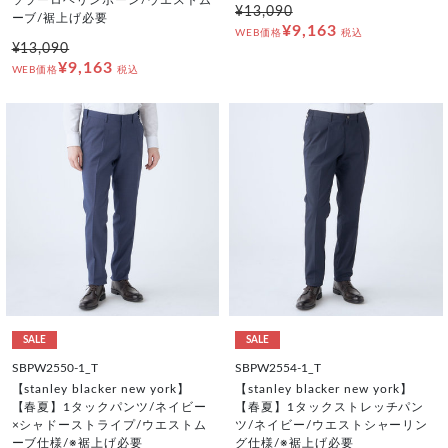
¥13,090
ーブ/裾上げ必要
¥9,163
WEB価格
税込
¥13,090
¥9,163
WEB価格
税込
SALE
SALE
SBPW2550-1_T
SBPW2554-1_T
【stanley blacker new york】
【stanley blacker new york】
【春夏】1タックパンツ/ネイビー
【春夏】1タックストレッチパン
×シャドーストライプ/ウエストム
ツ/ネイビー/ウエストシャーリン
ーブ仕様/※裾上げ必要
グ仕様/※裾上げ必要