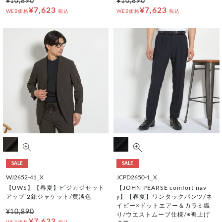
¥10,890
¥10,890
¥7,623
¥7,623
WEB価格
税込
WEB価格
税込
SALE
SALE
WJ2652-41_X
JCPD2650-1_X
【UWS】【春夏】ビジカジセット
【JOHN PEARSE comfort nav
アップ 2釦ジャケット/黄淡色
y】【春夏】ワンタックパンツ/ネ
イビー×ドットエアー＆カラミ織
¥10,890
り/ウエストムーブ仕様/※裾上げ
¥7,623