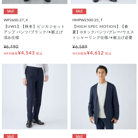
SALE
SALE
WP2600-27_X
HMPW2500-25_T
【UWS】【秋冬】ビジカジセット
【HIGH SPEC MOTION】【春
アップ パンツ/ブラック/※裾上げ
夏】0タックパンツ/グレー/ウエス
済み仕様
トシャーリング仕様/※裾上げ必要
¥6,490
¥6,589
¥4,543
¥4,612
WEB価格
税込
WEB価格
税込
SALE
SALE