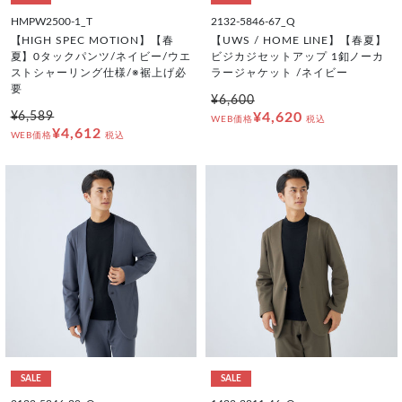
HMPW2500-1_T
2132-5846-67_Q
【HIGH SPEC MOTION】【春
【UWS / HOME LINE】【春夏】
夏】0タックパンツ/ネイビー/ウエ
ビジカジセットアップ 1釦ノーカ
ストシャーリング仕様/※裾上げ必
ラージャケット /ネイビー
要
¥6,600
¥6,589
¥4,620
WEB価格
税込
¥4,612
WEB価格
税込
SALE
SALE