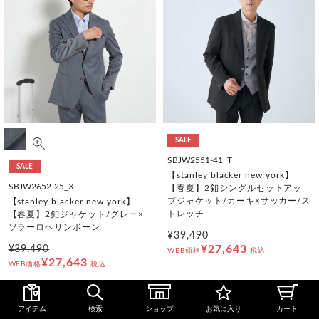
SALE
SBJW2551-41_T
SALE
【stanley blacker new york】
SBJW2652-25_X
【春夏】2釦シングルセットアッ
プジャケット/カーキ×サッカー/ス
【stanley blacker new york】
トレッチ
【春夏】2釦ジャケット/グレー×
ソラーロヘリンボーン
¥39,490
¥27,643
¥39,490
WEB価格
税込
¥27,643
WEB価格
税込
アイテム
検索
ショップ
お気に入り
カート