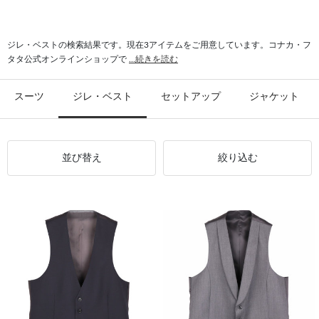
#ベスト 上質
#通気性 クールビズ
#ベスト JOHN PEARSE comfort
#シャツスタイル レイヤード
#パーティー ベスト
#快適 ベスト
ジレ・ベストの検索結果です。現在3アイテムをご用意しています。コナカ・フ
タタ公式オンラインショップで
...続きを読む
スーツ
ジレ・ベスト
セットアップ
ジャケット
並び替え
絞り込む