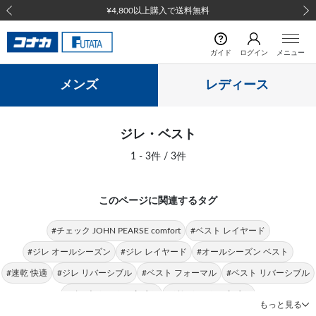
¥4,800以上購入で送料無料
前の画像
次の
ガイド
ログイン
メニュー
メンズ
レディース
ジレ・ベスト
1 - 3件 / 3件
このページに関連するタグ
#チェック JOHN PEARSE comfort
#ベスト レイヤード
#ジレ オールシーズン
#ジレ レイヤード
#オールシーズン ベスト
#速乾 快適
#ジレ リバーシブル
#ベスト フォーマル
#ベスト リバーシブル
#ベスト シャツスタイル
#ジレ シャツスタイル
もっと見る
#リバーシブルジレ レイヤード
#ジレ フォーマル
#ベスト ビジネス