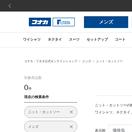
前の画像
メンズ
ワイシャツ
ネクタイ
スーツ
セットアップ
コート
コナカ・フタタ公式オンラインショップ
メンズ
ニット・カットソー
対象商品数
0
件
現在の検索条件
ニット・カットソーの
ニット・カットソー
ワイシャツ、ネクタイ
メンズ
表示順