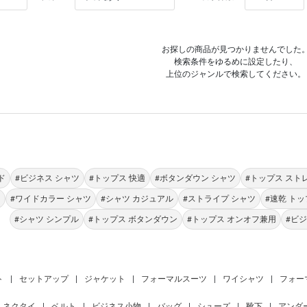
お探しの商品が見つかりませんでした
検索条件をゆるめに設定したり、
上位のジャンルで検索してください。
ド
#ビジネス シャツ
#トップス 快適
#ボタンダウン シャツ
#トップス スト
ド
#ワイドカラー シャツ
#シャツ カジュアル
#ストライプ シャツ
#速乾 ト
#シャツ シンプル
#トップス ボタンダウン
#トップス オンオフ兼用
#ビ
ト
|
セットアップ
|
ジャケット
|
フォーマルスーツ
|
ワイシャツ
|
フォー
ネクタイ
|
ベルト
|
ビジネス小物
|
バッグ
|
シューズ
|
靴下
|
アンダ