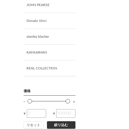
JOHN PEARSE
Donato Vinci
stanley blacker
KANSAIMAN
REAL COLLECTION
価格
¥
¥
リセット
絞り込む