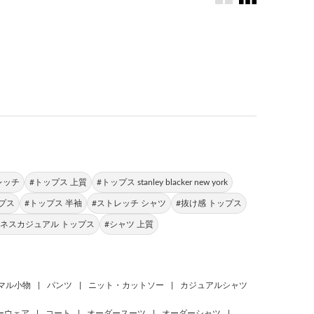
。
レッチ
#トップス 上質
#トップス stanley blacker new york
ップス
#トップス 半袖
#ストレッチ シャツ
#抜け感 トップス
ジネスカジュアル トップス
#シャツ 上質
マル小物
|
パンツ
|
ニット・カットソー
|
カジュアルシャツ
ーウェア
|
コート
|
オーダースーツ
|
オーダーシャツ
|