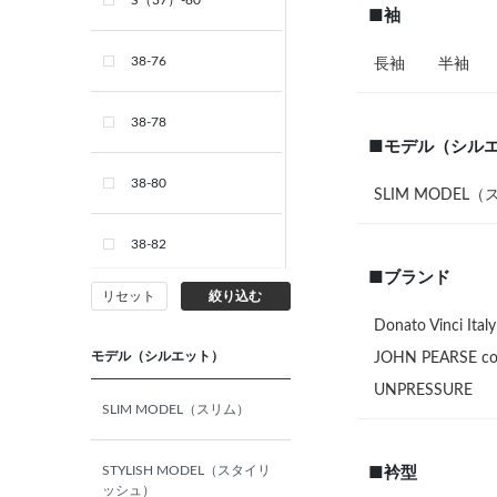
S（37）-80
■袖
38-76
長袖
半袖
38-78
■モデル（シル
38-80
SLIM MODEL
38-82
■ブランド
リセット
絞り込む
M（39）-76
Donato Vinci Italy
モデル（シルエット）
JOHN PEARSE co
M（39）-78
UNPRESSURE
SLIM MODEL（スリム）
M（39）-80
STYLISH MODEL（スタイリ
■衿型
M（39）-82
ッシュ）