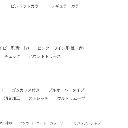
ー
ピンドットカラー
レギュラーカラー
イビー系(青・紺)
ピンク・ワイン系(桃・赤)
チェック
ハウンドトゥース
ポロ
ゴムカフス付き
プルオーバータイプ
消臭加工
ストレッチ
ウルトラムーブ
マル小物
|
パンツ
|
ニット・カットソー
|
カジュアルシャツ