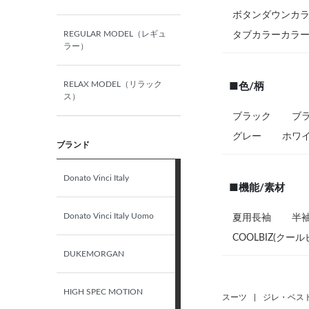
ボタンダウンカ
M（39）-84
REGULAR MODEL（レギュ
タブカラーカラ
ラー）
40-78
RELAX MODEL（リラック
■色/柄
ス）
40-80
ブラック
ブラ
グレー
ホワ
ブランド
40-82
Donato Vinci Italy
40-84
■機能/素材
Donato Vinci Italy Uomo
夏用長袖
半
L（41）-78
COOLBIZ(クール
DUKEMORGAN
L（41）-80
HIGH SPEC MOTION
スーツ
|
ジレ・ベス
L（41）-82