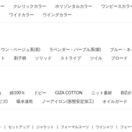
ラー
クレリックカラー
ホリゾンタルカラー
ワンピースカラ
ー
ワイドカラー
ウイングカラー
ウン・ベージュ系(茶)
ラベンダー・パープル系(紫)
ブルー・ネ
イト
刺子柄
ソリッド
ストライプ
ツイル
ブロード
袖
綿100％
ドビー
GIZA COTTON
ニット素材
BIZ
ビズ)
吸水速乾
ノーアイロン(形態安定加工)
オイルガード
ト
|
セットアップ
|
ジャケット
|
フォーマルスーツ
|
ワイシャツ
|
フォー