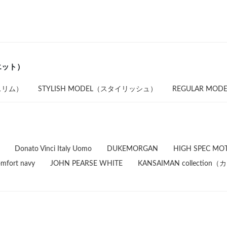
エット）
（スリム）
STYLISH MODEL（スタイリッシュ）
REGULAR MO
Donato Vinci Italy Uomo
DUKEMORGAN
HIGH SPEC MO
mfort navy
JOHN PEARSE WHITE
KANSAIMAN collect