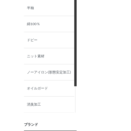
3L（45）-半袖
ツイル
半袖
46－半袖
ブロード
綿100％
47－半袖
チェック
ドビー
48－半袖
ニット素材
49－半袖
ノーアイロン(形態安定加工)
50－半袖
オイルガード
消臭加工
ストレッチ
ブランド