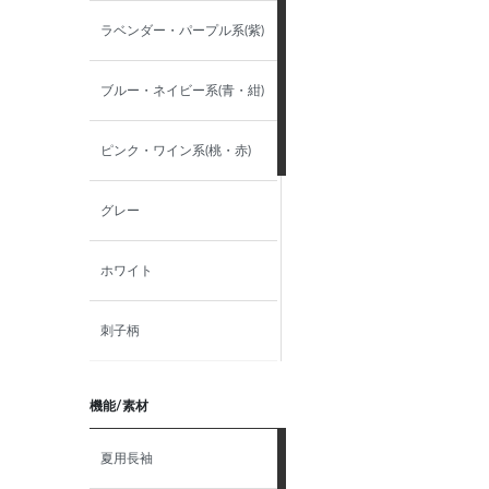
S（37）－半袖
ラベンダー・パープル系(紫)
38－半袖
ブルー・ネイビー系(青・紺)
M（39）－半袖
ピンク・ワイン系(桃・赤)
40－半袖
グレー
L（41）-半袖
ホワイト
42-半袖
刺子柄
LL（43）-半袖
ソリッド
機能/素材
44－半袖
ストライプ
夏用長袖