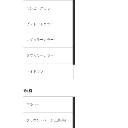
ワンピースカラー
LL（43）-84
ピンドットカラー
LL（43）-86
レギュラーカラー
44-82
タブカラーカラー
44-84
ワイドカラー
3L（45）-82
ウイングカラー
3L（45）-84
色/柄
3L（45）-86
ブラック
46-84
ブラウン・ベージュ系(茶)