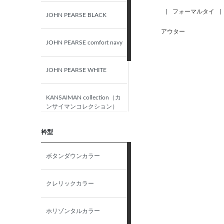
|
フォーマルタイ
|
JOHN PEARSE BLACK
L（41）-84
アウター
JOHN PEARSE comfort navy
L（41）-86
JOHN PEARSE WHITE
42-78
KANSAIMAN collection（カ
42-80
ンサイマンコレクション）
42-82
衿型
DIFILONA
ボタンダウンカラー
42-84
UNPRESSURE
クレリックカラー
LL（43）-80
ホリゾンタルカラー
LL（43）-82