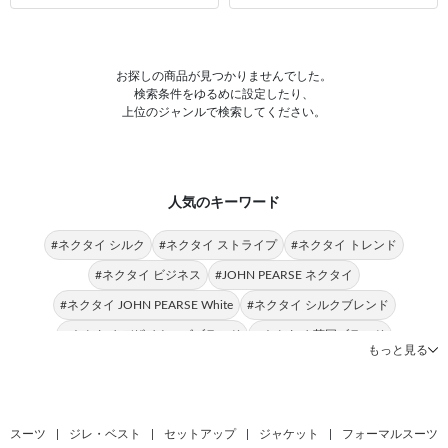
お探しの商品が見つかりませんでした。
検索条件をゆるめに設定したり、
上位のジャンルで検索してください。
人気のキーワード
#ネクタイ シルク
#ネクタイ ストライプ
#ネクタイ トレンド
#ネクタイ ビジネス
#JOHN PEARSE ネクタイ
#ネクタイ JOHN PEARSE White
#ネクタイ シルクブレンド
#ネクタイ デザイナーズブランド
#ネクタイ 英国ブランド
もっと見る
#英国ブランド デザイナーズブランド
#英国ブランド シルク
#ネクタイ Donato Vinci Italy
#英国ブランド JOHN PEARSE White
#英国ブランド トレンド
#英国ブランド JOHN PEARSE
スーツ
|
ジレ・ベスト
|
セットアップ
|
ジャケット
|
フォーマルスーツ