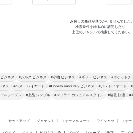
お探しの商品が見つかりませんでした
検索条件をゆるめに設定したり、
上位のジャンルで検索してください。
 ビジネス
#シルク ビジネス
#小物 ビジネス
#ギフト ビジネス
#ポケットチ
ジネス
#ベスト レイヤード
#Donato Vinci Italy ビジネス
#ジレ レイヤード
オールシーズン
#上品 シンプル
#マフラー カジュアルスタイル
#速乾 快適
#
ト
|
セットアップ
|
ジャケット
|
フォーマルスーツ
|
ワイシャツ
|
フォー
ネクタイ
|
ベルト
|
ビジネス小物
|
バッグ
|
シューズ
|
靴下
|
アンダ