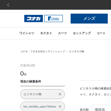
前の画像
メンズ
ワイシャツ
ネクタイ
スーツ
セットアップ
コート
コナカ・フタタ公式オンラインショップ
ビジネス小物
対象商品数
0
件
現在の検索条件
ビジネス小物の検索結
ビジネス小物
ャツ、ネクタイ、カジ
kw_necktie_upto750mm
表示順