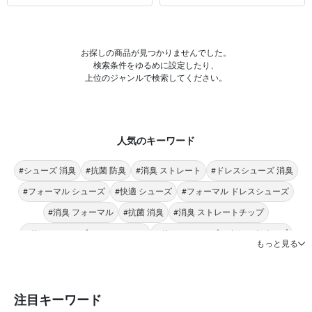
お探しの商品が見つかりませんでした。
検索条件をゆるめに設定したり、
上位のジャンルで検索してください。
人気のキーワード
#シューズ 消臭
#抗菌 防臭
#消臭 ストレート
#ドレスシューズ 消臭
#フォーマル シューズ
#快適 シューズ
#フォーマル ドレスシューズ
#消臭 フォーマル
#抗菌 消臭
#消臭 ストレートチップ
#ドレスシューズ JOHN PEARSE
#ドレスシューズ ストレートチップ
もっと見る
#ドレスシューズ ストレート
#シューズ ビジネス
#ストレート シューズ
#ストレート フォーマル
#消臭 JOHN PEARSE
#消臭 汎用性
#消臭 ビジネス
#消臭 セメント製法
注目キーワード