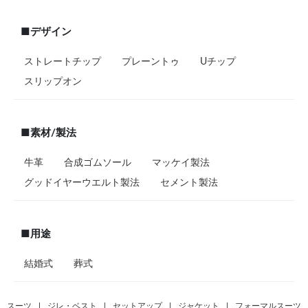
■デザイン
ストレートチップ
プレーントゥ
Uチップ
スリップオン
■素材/製法
牛革
合成ゴムソール
マッケイ製法
グッドイヤーウエルト製法
セメント製法
■用途
結婚式
葬式
スーツ
|
ジレ・ベスト
|
セットアップ
|
ジャケット
|
フォーマルスーツ