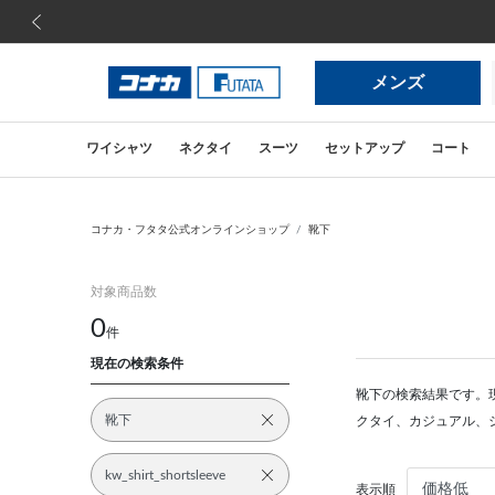
前の画像
メンズ
ワイシャツ
ネクタイ
スーツ
セットアップ
コート
コナカ・フタタ公式オンラインショップ
靴下
対象商品数
0
件
現在の検索条件
靴下の検索結果です。
靴下
クタイ、カジュアル、
kw_shirt_shortsleeve
表示順