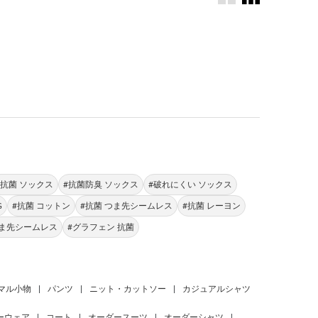
。
#抗菌 ソックス
#抗菌防臭 ソックス
#破れにくい ソックス
G
#抗菌 コットン
#抗菌 つま先シームレス
#抗菌 レーヨン
つま先シームレス
#グラフェン 抗菌
マル小物
|
パンツ
|
ニット・カットソー
|
カジュアルシャツ
ーウェア
|
コート
|
オーダースーツ
|
オーダーシャツ
|