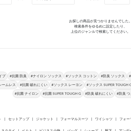
お探しの商品が見つかりませんでした
検索条件をゆるめに設定したり、
上位のジャンルで検索してください。
イプ
#抗菌 防臭
#ナイロン ソックス
#ソックス コットン
#防臭 ソックス
シームレス
#抗菌 破れにくい
#ソックス レーヨン
#ソックス SUPER TOUGH 
#抗菌 ナイロン
#抗菌 SUPER TOUGH G
#防臭 破れにくい
#防臭 
ト
|
セットアップ
|
ジャケット
|
フォーマルスーツ
|
ワイシャツ
|
フォー
ネクタイ
|
ベルト
|
ビジネス小物
|
バッグ
|
シューズ
|
靴下
|
アンダ