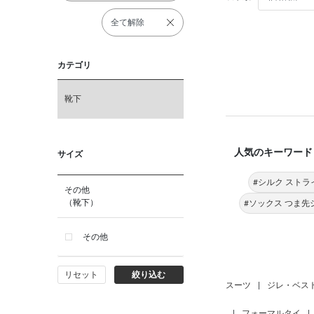
全て解除
カテゴリ
靴下
人気のキーワード
サイズ
#シルク ストラ
その他
（靴下）
#ソックス つま先
その他
リセット
絞り込む
スーツ
|
ジレ・ベス
|
フォーマルタイ
|