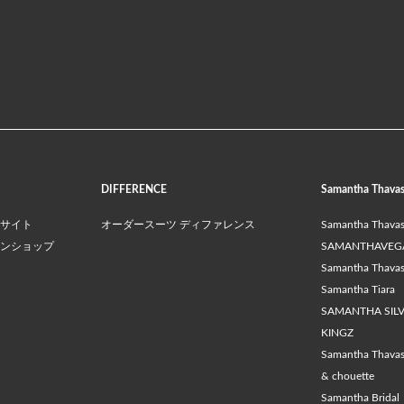
DIFFERENCE
Samantha Thava
サイト
オーダースーツ ディファレンス
Samantha Thava
ンショップ
SAMANTHAVEG
Samantha Thavasa
Samantha Tiara
SAMANTHA SIL
KINGZ
Samantha Thava
& chouette
Samantha Bridal