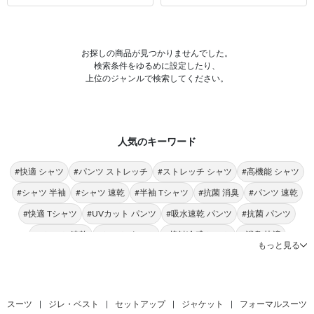
お探しの商品が見つかりませんでした。
検索条件をゆるめに設定したり、
上位のジャンルで検索してください。
人気のキーワード
#快適 シャツ
#パンツ ストレッチ
#ストレッチ シャツ
#高機能 シャツ
#シャツ 半袖
#シャツ 速乾
#半袖 Tシャツ
#抗菌 消臭
#パンツ 速乾
#快適 Tシャツ
#UVカット パンツ
#吸水速乾 パンツ
#抗菌 パンツ
#Tシャツ 速乾
#シャツ クール
#接触冷感 シャツ
#消臭 快適
もっと見る
#抗菌 ストレッチ
#接触冷感 パンツ
#Tシャツ 涼感素材
スーツ
|
ジレ・ベスト
|
セットアップ
|
ジャケット
|
フォーマルスーツ