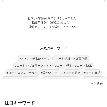
お探しの商品が見つかりませんでした。
検索条件をゆるめに設定したり、
上位のジャンルで検索してください。
人気のキーワード
#ストレッチ 動きやすい
#コート 快適
#抗菌 防臭
#コート レギュラーフィット
#コート 軽量
#コート 防風
#コート スタンドカラー
#暖かい コート
#コート 防寒
#コート 保温
#スタンドカラーコート 防風
#スタンドカラーコート 防寒
#コート ビジネス
もっと見る
#コート シンプル
#トレンチコート 暖かい
#トレンチコート 軽量
#トレンチコート 防寒
#トレンチコート 防風
#コート エアーパックサーモ
#トレンチコート 快適
注目キーワード