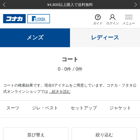
¥4,800以上購入で送料無料
前の画像
次の
ガイド
ログイン
メニュー
メンズ
レディース
コート
0 - 0件 / 0件
コートの検索結果です。現在0アイテムをご用意しています。コナカ・フタタ公
式オンラインショップでは
...続きを読む
スーツ
ジレ・ベスト
セットアップ
ジャケット
並び替え
絞り込む