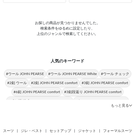
お探しの商品が見つかりませんでした。
検索条件をゆるめに設定したり、
上位のジャンルで検索してください。
人気のキーワード
#ウール JOHN PEARSE
#ウール JOHN PEARSE White
#ウール チェック
#2釦 ウール
#2釦 JOHN PEARSE comfort
#3釦 JOHN PEARSE comfort
#6釦 JOHN PEARSE comfort
#3釦段返り JOHN PEARSE comfort
#6釦2掛ダブル JOHN PEARSE comfort
#ウール JOHN PEARSE comfort
もっと見る
#ウール 春夏
#ウール100％ JOHN PEARSE
#2釦 ウール100％
#2釦 春夏
#ウール100％ JOHN PEARSE White
#2釦 JOHN PEARSE
#2釦 チェック
#6釦 ウール
#ウール ストライプ
#6釦2掛ダブル ウール
スーツ
|
ジレ・ベスト
|
セットアップ
|
ジャケット
|
フォーマルスーツ