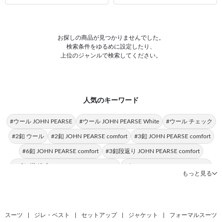
お探しの商品が見つかりませんでした。
検索条件をゆるめに設定したり、
上位のジャンルで検索してください。
人気のキーワード
#ウール JOHN PEARSE
#ウール JOHN PEARSE White
#ウール チェック
#2釦 ウール
#2釦 JOHN PEARSE comfort
#3釦 JOHN PEARSE comfort
#6釦 JOHN PEARSE comfort
#3釦段返り JOHN PEARSE comfort
#6釦2掛ダブル JOHN PEARSE comfort
#ウール JOHN PEARSE comfort
もっと見る
#ウール 春夏
#ウール100％ JOHN PEARSE
#2釦 ウール100％
#2釦 春夏
#ウール100％ JOHN PEARSE White
#2釦 JOHN PEARSE
#2釦 チェック
#6釦 ウール
#ウール ストライプ
#6釦2掛ダブル ウール
スーツ
|
ジレ・ベスト
|
セットアップ
|
ジャケット
|
フォーマルスーツ