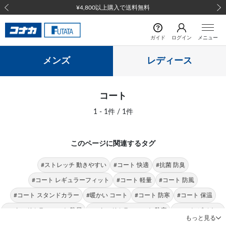
¥4,800以上購入で送料無料
前の画像
次の
ガイド
ログイン
メニュー
メンズ
レディース
コート
1 - 1件 / 1件
このページに関連するタグ
#ストレッチ 動きやすい
#コート 快適
#抗菌 防臭
#コート レギュラーフィット
#コート 軽量
#コート 防風
#コート スタンドカラー
#暖かい コート
#コート 防寒
#コート 保温
#スタンドカラーコート 防風
#スタンドカラーコート 防寒
#コート ビジネス
もっと見る
#コート シンプル
#トレンチコート 暖かい
#トレンチコート 軽量