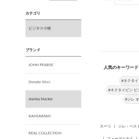
カテゴリ
ビジネス小物
ブランド
JOHN PEARSE
人気のキーワード
#ネクタイ
Donato Vinci
#ネクタイピン ビ
stanley blacker
#ジレ 
KANSAIMAN
スーツ
|
ジレ・ベス
REAL COLLECTION
|
フォーマルタイ
|