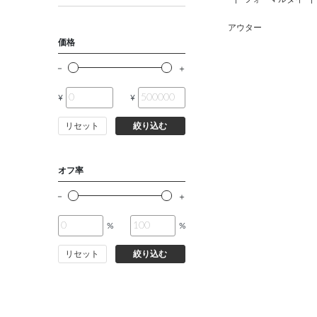
アウター
価格
¥
¥
リセット
絞り込む
オフ率
%
%
リセット
絞り込む