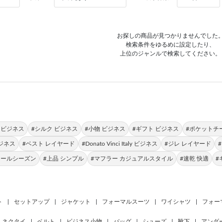
お探しの商品が見つかりませんでした
検索条件をゆるめに設定したり、
上位のジャンルで検索してください。
 ビジネス
#シルク ビジネス
#小物 ビジネス
#ギフト ビジネス
#ポケットチ
ジネス
#ベスト レイヤード
#Donato Vinci Italy ビジネス
#ジレ レイヤード
オールシーズン
#上品 シンプル
#マフラー カジュアルスタイル
#速乾 快適
#
ト
|
セットアップ
|
ジャケット
|
フォーマルスーツ
|
ワイシャツ
|
フォー
ネクタイ
|
ベルト
|
ビジネス小物
|
バッグ
|
シューズ
|
靴下
|
アンダ