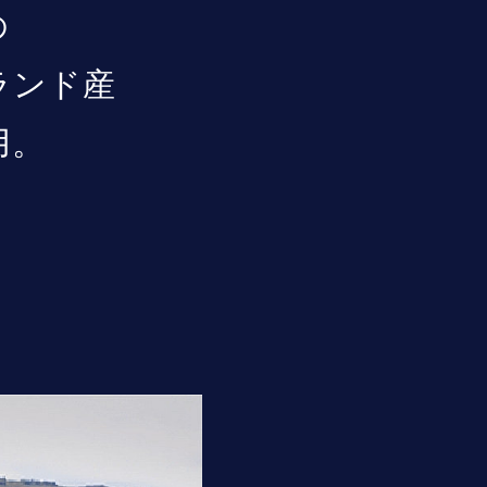
の
ランド産
用。