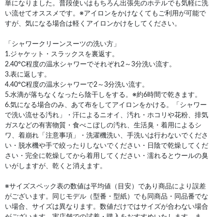
単になりました。普段使いはもちろん出張先のホテルでも気軽に洗
い流せてオススメです。※アイロンをかけなくてもご利用が可能で
すが、気になる場合は軽くアイロンかけをしてください。
「シャワークリーンスーツの洗い方」
1.ジャケット・スラックスを裏返す。
2.40℃程度の温水シャワーでそれぞれ2～3分洗い流す。
3.表に返しす。
4.40℃程度の温水シャワーで2～3分洗い流す。
5.水滴が落ちなくなったら陰干しをする。※約6時間で乾きます。
6.気になる場合のみ、あて布をしてアイロンをかける。「シャワー
で洗い流せる汚れ」・汗によるニオイ、汚れ・ホコリや花粉、排気
ガスなどの有害物質・食べこぼしの汚れ、生活臭・着用によるシ
ワ、着崩れ「注意事項」・洗濯機洗い、手洗いは行わないでくださ
い・脱水機や手で絞ったりしないでください・日陰で乾燥してくだ
さい・完全に乾燥してから着用してください・濡れるとウールの臭
いがしますが、乾くと消えます。
※サイズスペック表の数値は平均値（目安）であり商品により誤差
がございます。同じモデル（型番・型紙）でも同商品・同品番でな
い場合、サイズは異なります。数値だけではサイズが合わない場合
がございます。実店舗での試着・購入をおすすめいたします。ま