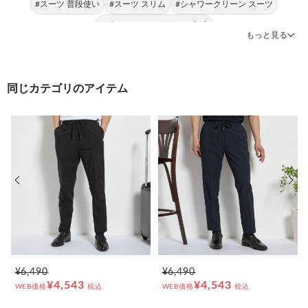
#スーツ 普段使い
#スーツ スリム
#シャワークリーン スーツ
#パンツ JOHN PEARSE Black
もっと見る
同じカテゴリのアイテム
前の画像
次の
¥6,490
¥6,490
¥4,543
¥4,543
WEB価格
税込
WEB価格
税込