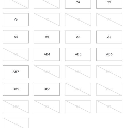
Y2
Y3
Y4
Y5
Y6
Y7
Y8
A3
A4
A5
A6
A7
A8
AB4
AB5
AB6
AB7
AB8
AB9
BB4
BB5
BB6
BB7
BB8
BB9
E5
E6
E7
E8