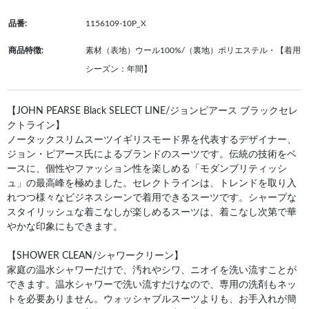
品番:
1156109-10P_X
商品特徴:
素材（表地）ウール100%/（裏地）ポリエステル・【着用
シーズン：年間】
【JOHN PEARSE Black SELECT LINE/ジョンピアース ブラックセレ
クトライン】
ノータックスリムスーツイギリスモード界を代表するデザイナー、
ジョン・ピアース氏によるブランドのスーツです。伝統の技術をベ
ースに、個性やファッション性を楽しめる「モダンブリティッシ
ュ」の最高峰を極めました。セレクトラインは、トレンドを取り入
れつつ様々なビジネスシーンで着用できるスーツです。シャープな
スタイリッシュな着こなしが楽しめるスーツは、着こなし次第で華
やかな印象にもできます。
【SHOWER CLEAN/シャワークリーン】
家庭の温水シャワーだけで、汚れやシワ、ニオイを洗い流すことが
できます。温水シャワーで洗い流すだけなので、専用の洗剤もネッ
トを必要ありません。ウォッシャブルスーツよりも、お手入れが簡