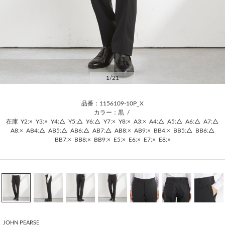
1
/21
品番：1156109-10P_X
カラー：黒
/
在庫
Y2:×
Y3:×
Y4:△
Y5:△
Y6:△
Y7:×
Y8:×
A3:×
A4:△
A5:△
A6:△
A7:△
A8:×
AB4:△
AB5:△
AB6:△
AB7:△
AB8:×
AB9:×
BB4:×
BB5:△
BB6:△
BB7:×
BB8:×
BB9:×
E5:×
E6:×
E7:×
E8:×
JOHN PEARSE