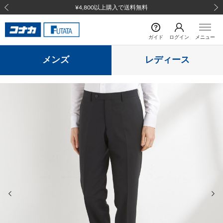
¥4,800以上購入で送料無料
前の画像
次の
ガイド
ログイン
メニュー
メンズ
レディース
前の画像
次