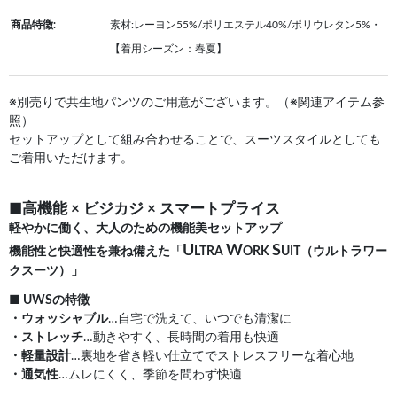
商品特徴:
素材:レーヨン55%/ポリエステル40%/ポリウレタン5%・
【着用シーズン：春夏】
※別売りで共生地パンツのご用意がございます。（※関連アイテム参
照）
セットアップとして組み合わせることで、スーツスタイルとしても
ご着用いただけます。
■高機能 × ビジカジ × スマートプライス
軽やかに働く、大人のための機能美セットアップ
U
W
S
機能性と快適性を兼ね備えた「
LTRA
ORK
UIT（ウルトラワー
クスーツ）」
■ UWSの特徴
・ウォッシャブル
…自宅で洗えて、いつでも清潔に
・ストレッチ
…動きやすく、長時間の着用も快適
・軽量設計
…裏地を省き軽い仕立てでストレスフリーな着心地
・通気性
…ムレにくく、季節を問わず快適