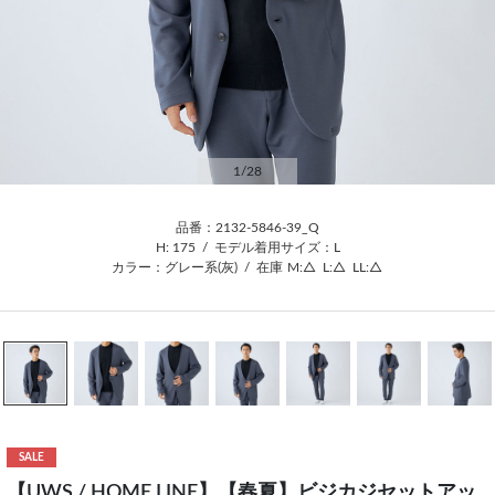
1
/28
品番：2132-5846-39_Q
H: 175
/
モデル着用サイズ：L
カラー：グレー系(灰)
/
在庫
M:△
L:△
LL:△
SALE
【UWS / HOME LINE】【春夏】ビジカジセットアッ