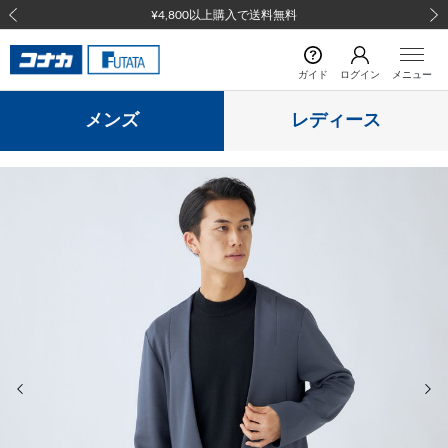
¥4,800以上購入で送料無料
前の画像
次の
ガイド
ログイン
メニュー
メンズ
レディース
前の画像
次