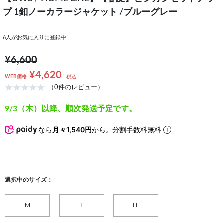
プ 1釦ノーカラージャケット /ブルーグレー
6
人がお気に入りに登録中
¥6,600
¥4,620
WEB価格
税込
（0件のレビュー）
9/3（木）以降、順次発送予定です。
なら
月々1,540円
から。分割手数料無料
選択中のサイズ：
M
L
LL