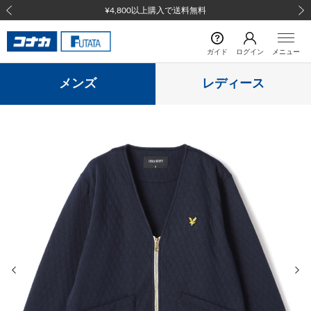
¥4,800以上購入で送料無料
前の画像
次の
ガイド
ログイン
メニュー
メンズ
レディース
前の画像
次