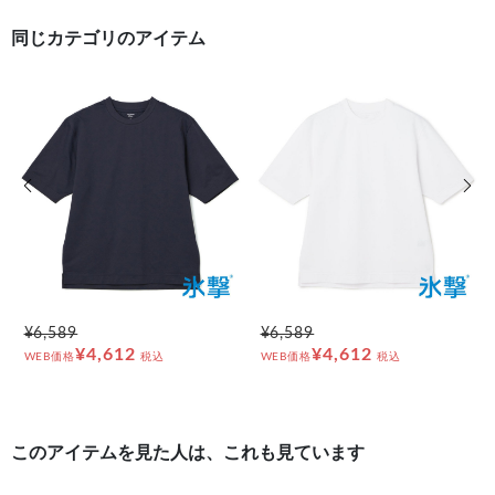
同じカテゴリのアイテム
前の画像
次の
¥6,589
¥6,589
¥4,612
¥4,612
WEB価格
税込
WEB価格
税込
このアイテムを見た人は、これも見ています