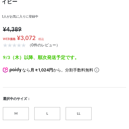
イビー
1
人がお気に入りに登録中
¥4,389
¥3,072
WEB価格
税込
（0件のレビュー）
9/3（木）以降、順次発送予定です。
なら
月々1,024円
から。分割手数料無料
選択中のサイズ：
M
L
LL