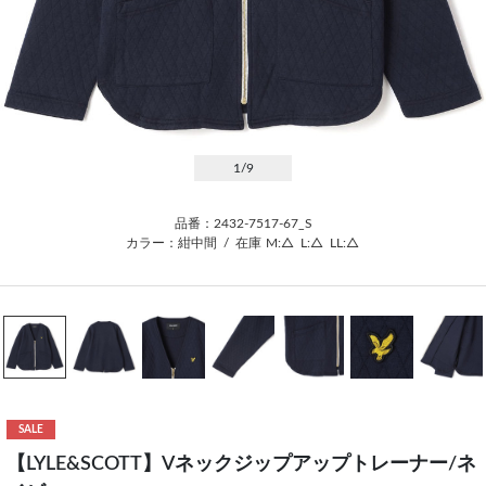
1
/9
品番：2432-7517-67_S
カラー：紺中間
/
在庫
M:△
L:△
LL:△
SALE
【LYLE&SCOTT】Vネックジップアップトレーナー/ネ