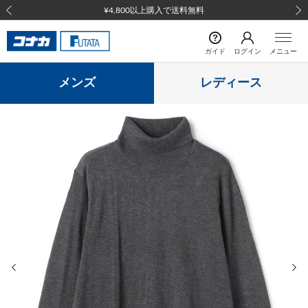
¥4,800以上購入で送料無料
前の画像
次の
ガイド
ログイン
メニュー
メンズ
レディース
前の画像
次