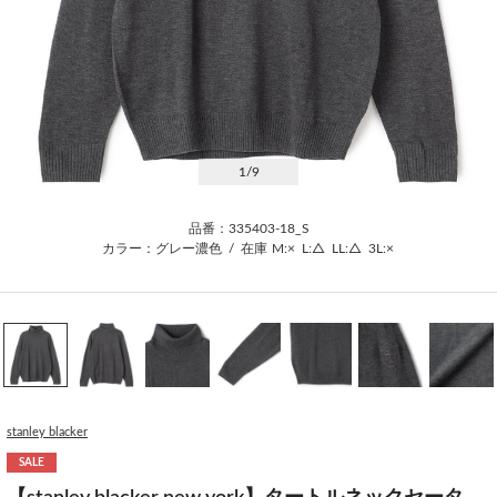
1
/9
品番：335403-18_S
カラー：グレー濃色
/
在庫
M:×
L:△
LL:△
3L:×
stanley blacker
SALE