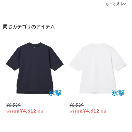
もっと見る
#トップス 美しいシルエット
同じカテゴリのアイテム
前の画像
次の
¥6,589
¥6,589
¥4,612
¥4,612
WEB価格
税込
WEB価格
税込