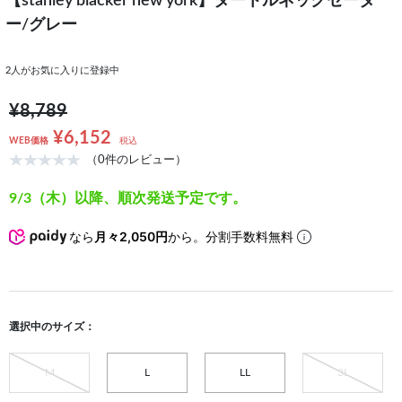
【stanley blacker new york】タートルネックセータ
ー/グレー
2
人がお気に入りに登録中
¥8,789
¥6,152
WEB価格
税込
（0件のレビュー）
9/3（木）以降、順次発送予定です。
なら
月々2,050円
から。分割手数料無料
選択中のサイズ：
M
L
LL
3L