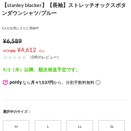
【stanley blacker】【長袖】ストレッチオックスボタ
ンダウンシャツ/ブルー
1
人がお気に入りに登録中
¥6,589
¥4,612
WEB価格
税込
（0件のレビュー）
9/3（木）以降、順次発送予定です。
なら
月々1,537円
から。分割手数料無料
選択中のサイズ：
M
L
LL
3L