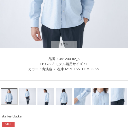
1
/14
品番：341200-82_S
H: 178
/
モデル着用サイズ：L
カラー：青淡色
/
在庫
M:△
L:△
LL:△
3L:△
stanley blacker
SALE