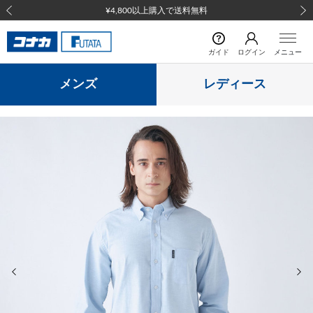
¥4,800以上購入で送料無料
前の画像
次の
ガイド
ログイン
メニュー
メンズ
レディース
前の画像
次