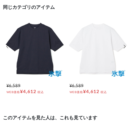
同じカテゴリのアイテム
前の画像
次の
¥6,589
¥6,589
¥4,612
¥4,612
WEB価格
税込
WEB価格
税込
このアイテムを見た人は、これも見ています