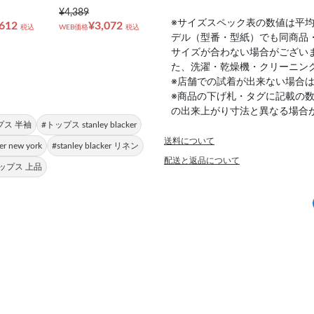
¥4,389
※サイズスペック表の数値は平
,612
¥3,072
税込
WEB価格
税込
デル（型番・型紙）でも同商品
サイズが合わない場合がござい
た、洗濯・乾燥機・クリーニン
※店舗での試着が出来ない場合
※商品の下げ札・タグに記載の
の出来上がり寸法と異なる場合
プス 半袖
#トップス stanley blacker
送料について
r new york
#stanley blacker リネン
配送と返品について
ップス 上品