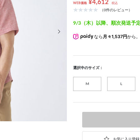
¥4,612
WEB価格
税込
（0件のレビュー）
9/3（木）以降、順次発送予
次の画像
なら
月々1,537円
から
選択中のサイズ：
M
L