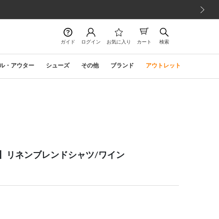
次の画像
ガイド
ログイン
お気に入り
カート
検索
ル・アウター
シューズ
その他
ブランド
アウトレット
r】【半袖】リネンブレンドシャツ/ワイン