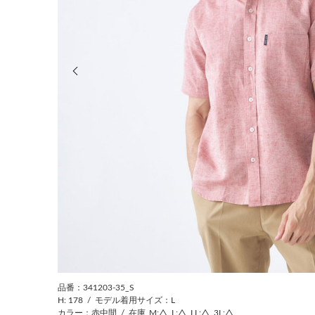
前の画像
品番：341203-35_S
H: 178
/
モデル着用サイズ：L
カラー：赤中間
/
在庫
M:△
L:△
LL:△
3L:△