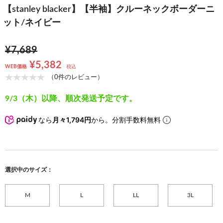
【stanley blacker】【半袖】クルーネックボーダーニ
ット/ネイビー
¥7,689
¥5,382
WEB価格
税込
（0件のレビュー）
9/3（木）以降、順次発送予定です。
なら
月々1,794円
から。分割手数料無料
選択中のサイズ：
M
L
LL
3L