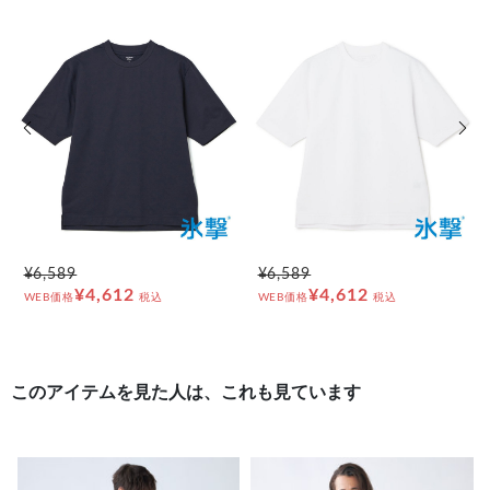
前の画像
次の
¥6,589
¥6,589
¥4,612
¥4,612
WEB価格
税込
WEB価格
税込
このアイテムを見た人は、これも見ています