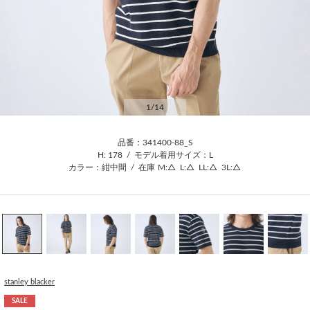
1
/14
品番：341400-88_S
H: 178
/
モデル着用サイズ：L
カラー：紺中間
/
在庫
M:△
L:△
LL:△
3L:△
stanley blacker
SALE