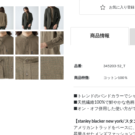
商品情報
品番:
345203-52_T
商品特徴:
コットン100％
■トレンドのバンドカラーでシ
■天然繊維100%で鮮やかな色
■オン・オフ併用した使い方が
【stanley blacker new 
アメリカントラッドをベースに
昇華させたメンズファッション