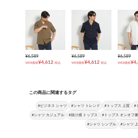
¥6,589
¥6,589
¥6,589
¥4,612
¥4,612
¥4
WEB価格
税込
WEB価格
税込
WEB価格
この商品に関連するタグ
#ビジネス シャツ
#シャツ トレンド
#トップス 上質
#ト
#シャツ カジュアル
#抜け感 トップス
#トップス オンオフ
#シャツ シンプル
#シャツ 