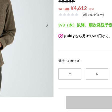
¥6,589
¥4,612
WEB価格
税込
（0件のレビュー）
次の画像
9/3（木）以降、順次発送予
なら
月々1,537円
から
選択中のサイズ：
M
L