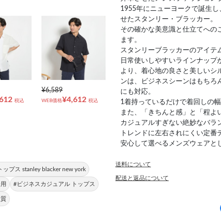
1955年にニューヨークで誕生
せたスタンリー・ブラッカー。
その確かな美意識と仕立てへの
ます。
スタンリーブラッカーのアイテ
日常使いしやすいラインナップ
より、着心地の良さと美しいシ
ンは、ビジネスシーンはもちろ
¥6,589
にも対応。
,612
¥4,612
税込
WEB価格
税込
1着持っているだけで着回しの
また、「きちんと感」と「程よ
カジュアルすぎない絶妙なバラ
トレンドに左右されにくい定番
安心して選べるメンズウェアと
送料について
ップス stanley blacker new york
配送と返品について
兼用
#ビジネスカジュアル トップス
上質