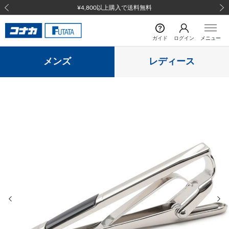
¥4,800以上購入で送料無料
前の画像
次の
ガイド
ログイン
メニュー
メンズ
レディース
前の画像
次