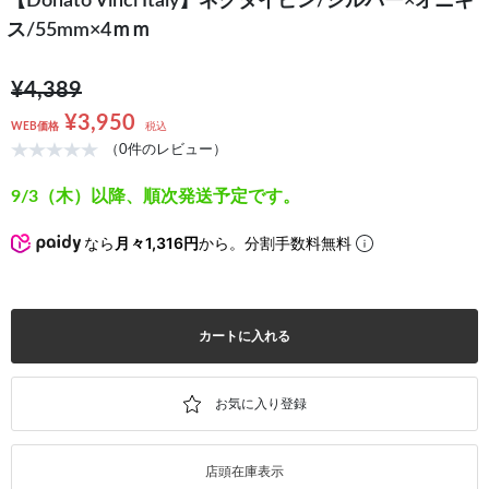
【Donato Vinci Italy】ネクタイピン/シルバー×オニキ
ス/55mm×4ｍｍ
¥4,389
¥3,950
WEB価格
税込
（0件のレビュー）
9/3（木）以降、順次発送予定です。
なら
月々1,316円
から。分割手数料無料
カートに入れる
店頭在庫表示