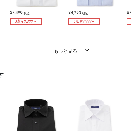
¥5,489
¥4,290
¥
税込
税込
3点￥9,999～
3点￥9,999～
もっと見る
す