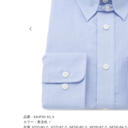
前の画像
品番：EAJP20-10_S
カラー：青淡色
/
在庫
S(37)-80:△
S(37)-82:△
M(39)-80:△
M(39)-82:△
M(39)-84:△