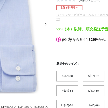
（0件のレビュー）
3点￥9,999～
ワイシャツ・ビズポロ・ベルト・ネクタイ3
す)
次の画像
9/3（木）以降、順次発送予
なら
月々1,829円
から
選択中のサイズ：
S(37)-80
S(37)-82
M(39)-86
L(41)-80
LL(43)-84
LL(43)-86
M(39)-86:△
L(41)-80:△
L(41)-82:△