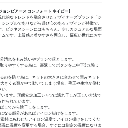
 navy/ジョンピアース コンフォート ネイビー】
現代的なトレンドを融合させたデザイナーズブランド「ジ
。シンプルでありながら遊び心のあるデザインが特徴で、
す。ビジネスシーンにはもちろん、少しカジュアルな場面
テムです。上質感と着やすさを両立し、幅広い世代におす
部分汚れをもみ洗いやブラシで落とします。
を取りやすくする為に、裏返してボタンを上中下3カ所ほ
なるのを防ぐ為に、ネットの大きさに合わせて畳みネット
が大きく衣類が中で動いてしまう場合、毛玉や生地が傷む
さい。
に行います。形態安定加工シャツは濡れ干しが正しい方法で
う作られています。
伸ばしてから陰干しをします。
気になる部分があればアイロン掛けをします。
。素材にあわせたアイロン温度でアイロン掛けをしてくだ
高温に温度を変更する場合、すぐには指定の温度になりま