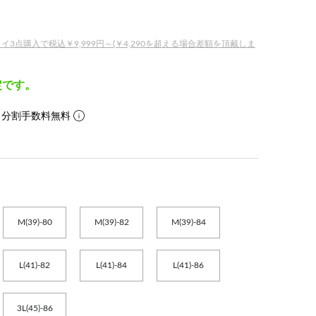
点購入で税込￥9,999円～(￥4,290を超える場合差額を頂戴しま
定です。
。分割手数料無料
M(39)-80
M(39)-82
M(39)-84
L(41)-82
L(41)-84
L(41)-86
3L(45)-86