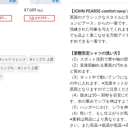
¥7,689
込
税込
【JOHN PEARSE comfort
英国のクラシックなスタイルに
999～
3点￥9,999～
ョンピアース」からの一着です
洗練された印象を与えてくれま
でも品よく着こなせる万能アイ
すめできる一着です。
【形態安定シャツの洗い方】
（1）スポット洗剤で襟や袖の
#シャツ トレンド
#トップス 上質
（2）直接肌触れる裏面の汚れ
 シンプル
#シャツ 上質
ど留めます。
ド
（3）ネット中で動いてシワに
の中に入れます。※洗濯ネット
原因となりますのでご注意くだ
（4）脱水は10～30秒を目安
す。水の重みでシワを伸ばすよ
（5）ハンガーにかけ、シワを
（6）乾いて、もし仕上がりが
※素材は商品により異なります
さい。また高温→低温や低温→