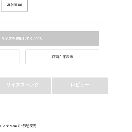
3L(45)-86
サイズを選択してください
店頭在庫表示
サイズスペック
レビュー
エステル50％･形態安定