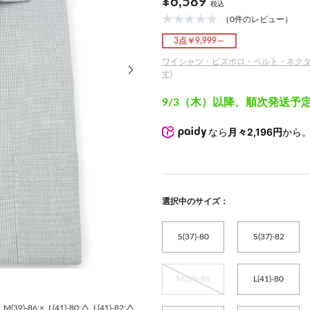
¥6,589
税込
（0件のレビュー）
3点￥9,999～
次の画像
ワイシャツ・ビズポロ・ベルト・ネクタイ3
す)
9/3（木）以降、順次発送予
なら
月々2,196円
から
選択中のサイズ：
S(37)-80
S(37)-82
M(39)-86
L(41)-80
M(39)-86:×
L(41)-80:△
L(41)-82:△