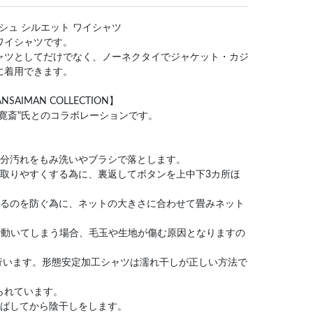
シュ シルエット ワイシャツ
ワイシャツです。
ャツとしてだけでなく、ノーネクタイでジャケット・カジ
に着用できます。
IMAN COLLECTION】
寛斎"氏とのコラボレーションです。
部分汚れをもみ洗いやブラシで落とします。
を取りやすくする為に、裏返してボタンを上中下3カ所ほ
なるのを防ぐ為に、ネットの大きさに合わせて畳みネット
で動いてしまう場合、毛玉や生地が傷む原因となりますの
に行います。形態安定加工シャツは濡れ干しが正しい方法で
られています。
伸ばしてから陰干しをします。