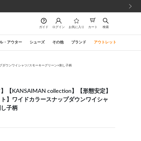
次の画像
ガイド
ログイン
お気に入り
カート
検索
ル・アウター
シューズ
その他
ブランド
アウトレット
ナップダウンワイシャツ/スモーキーグリーン×刺し子柄
ANSAIMAN collection】【形態安定】
ット】ワイドカラースナップダウンワイシャ
刺し子柄