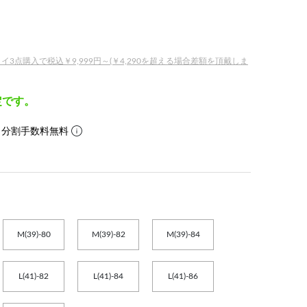
点購入で税込￥9,999円～(￥4,290を超える場合差額を頂戴しま
定です。
。分割手数料無料
M(39)-80
M(39)-82
M(39)-84
L(41)-82
L(41)-84
L(41)-86