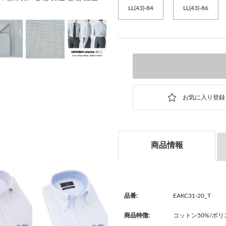
LL(43)-84
LL(43)-86
商品情報
品番:
EAKC31-20_T
商品特徴:
コットン50%/ポリ