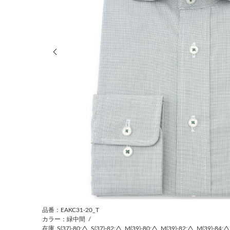
前の画像
品番：EAKC31-20_T
カラー：緑中間
/
在庫
S(37)-80:△
S(37)-82:△
M(39)-80:△
M(39)-82:△
M(39)-84:△