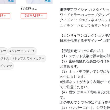
¥7,689
込
税込
形態安定ワイシャツ/スタイリッ
ワイドカラーのスナップダウン
999～
3点￥9,999～
タイドアップのビジネスワイシ
ュアルシーンとしてもオシャレ
【カンサイマンコレクション/KANSA
日本を代表するデザイナー"山本
【形態安定シャツの洗い方】
シャツ
#シャツ カジュアル
（1）スポット洗剤で襟や袖の
ビジネス
#トップス ワイドカラー
（2）直接肌触れる裏面の汚れ
プ シャツ
ど留めます。
（3）ネット中で動いてシワに
の中に入れます。
※洗濯ネットが大きく衣類が中
でご注意ください。
（4）脱水は10～30秒を目安
す。
水の重みでシワを伸ばすよう作
（5）ハンガーにかけ、シワを