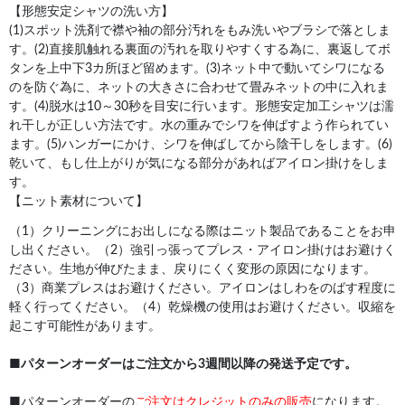
【形態安定シャツの洗い方】
(1)スポット洗剤で襟や袖の部分汚れをもみ洗いやブラシで落としま
す。(2)直接肌触れる裏面の汚れを取りやすくする為に、裏返してボ
タンを上中下3カ所ほど留めます。(3)ネット中で動いてシワになる
のを防ぐ為に、ネットの大きさに合わせて畳みネットの中に入れま
す。(4)脱水は10～30秒を目安に行います。形態安定加工シャツは濡
れ干しが正しい方法です。水の重みでシワを伸ばすよう作られてい
ます。(5)ハンガーにかけ、シワを伸ばしてから陰干しをします。(6)
乾いて、もし仕上がりが気になる部分があればアイロン掛けをしま
す。
【ニット素材について】
（1）クリーニングにお出しになる際はニット製品であることをお申
し出ください。（2）強引っ張ってプレス・アイロン掛けはお避けく
ださい。生地が伸びたまま、戻りにくく変形の原因になります。
（3）商業プレスはお避けください。アイロンはしわをのばす程度に
軽く行ってください。（4）乾燥機の使用はお避けください。収縮を
起こす可能性があります。
■
パターンオーダーはご注文から3週間以降の発送予定です。
■パターンオーダーの
ご注文はクレジットのみの販売
になります。