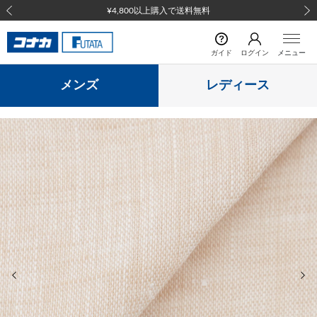
¥4,800以上購入で送料無料
前の画像
次の
ガイド
ログイン
メニュー
メンズ
レディース
前の画像
次