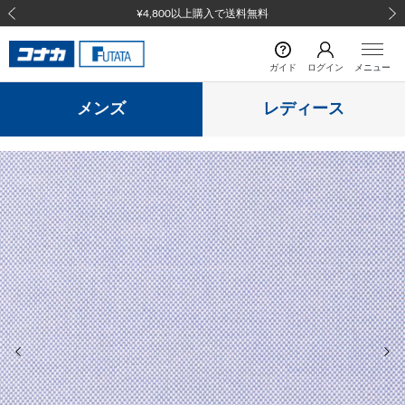
¥4,800以上購入で送料無料
前の画像
次の
ガイド
ログイン
メニュー
メンズ
レディース
前の画像
次