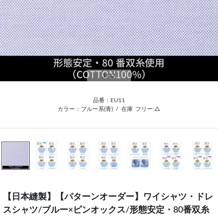
1
/12
品番：EU11
カラー：ブルー系(青)
/
在庫
フリー:△
【日本縫製】【パターンオーダー】ワイシャツ・ドレ
スシャツ/ブルー×ピンオックス/形態安定・80番双糸