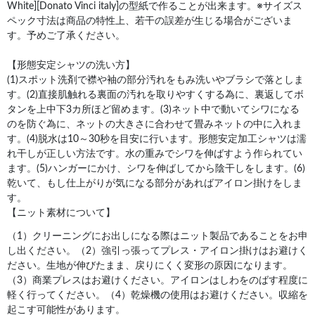
White][Donato Vinci italy]の型紙で作ることが出来ます。※サイズス
ペック寸法は商品の特性上、若干の誤差が生じる場合がございま
す。予めご了承ください。
【形態安定シャツの洗い方】
(1)スポット洗剤で襟や袖の部分汚れをもみ洗いやブラシで落としま
す。(2)直接肌触れる裏面の汚れを取りやすくする為に、裏返してボ
タンを上中下3カ所ほど留めます。(3)ネット中で動いてシワになる
のを防ぐ為に、ネットの大きさに合わせて畳みネットの中に入れま
す。(4)脱水は10～30秒を目安に行います。形態安定加工シャツは濡
れ干しが正しい方法です。水の重みでシワを伸ばすよう作られてい
ます。(5)ハンガーにかけ、シワを伸ばしてから陰干しをします。(6)
乾いて、もし仕上がりが気になる部分があればアイロン掛けをしま
す。
【ニット素材について】
（1）クリーニングにお出しになる際はニット製品であることをお申
し出ください。（2）強引っ張ってプレス・アイロン掛けはお避けく
ださい。生地が伸びたまま、戻りにくく変形の原因になります。
（3）商業プレスはお避けください。アイロンはしわをのばす程度に
軽く行ってください。（4）乾燥機の使用はお避けください。収縮を
起こす可能性があります。