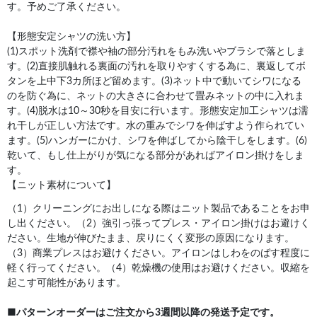
す。予めご了承ください。
【形態安定シャツの洗い方】
(1)スポット洗剤で襟や袖の部分汚れをもみ洗いやブラシで落としま
す。(2)直接肌触れる裏面の汚れを取りやすくする為に、裏返してボ
タンを上中下3カ所ほど留めます。(3)ネット中で動いてシワになる
のを防ぐ為に、ネットの大きさに合わせて畳みネットの中に入れま
す。(4)脱水は10～30秒を目安に行います。形態安定加工シャツは濡
れ干しが正しい方法です。水の重みでシワを伸ばすよう作られてい
ます。(5)ハンガーにかけ、シワを伸ばしてから陰干しをします。(6)
乾いて、もし仕上がりが気になる部分があればアイロン掛けをしま
す。
【ニット素材について】
（1）クリーニングにお出しになる際はニット製品であることをお申
し出ください。（2）強引っ張ってプレス・アイロン掛けはお避けく
ださい。生地が伸びたまま、戻りにくく変形の原因になります。
（3）商業プレスはお避けください。アイロンはしわをのばす程度に
軽く行ってください。（4）乾燥機の使用はお避けください。収縮を
起こす可能性があります。
■
パターンオーダーはご注文から3週間以降の発送予定です。