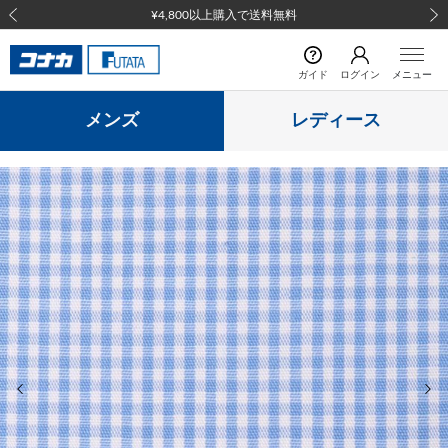
¥4,800以上購入で送料無料
前の画像
次の
ガイド
ログイン
メニュー
メンズ
レディース
前の画像
次