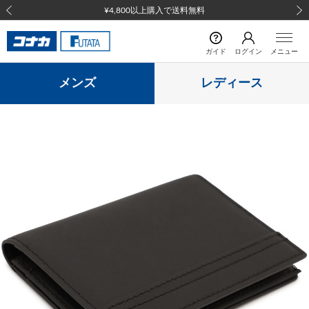
¥4,800以上購入で送料無料
前の画像
次の
ガイド
ログイン
メニュー
メンズ
レディース
前の画像
次