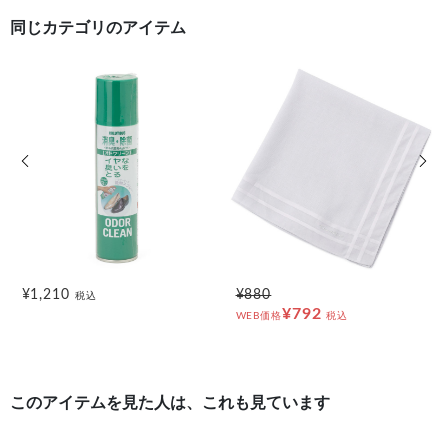
同じカテゴリのアイテム
前の画像
次の
¥1,210
¥880
税込
¥792
WEB価格
税込
このアイテムを見た人は、これも見ています