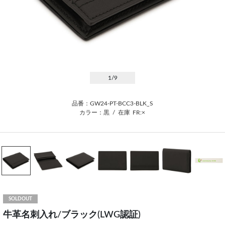
1
/9
品番：GW24-PT-BCC3-BLK_S
カラー：黒
/
在庫
FR:×
SOLDOUT
牛革名刺入れ/ブラック(LWG認証)