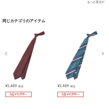
もっと見る
同じカテゴリのアイテム
前の画像
次の
¥5,489
¥5,489
税込
税込
3点￥9,999～
3点￥9,999～