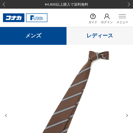
¥4,800以上購入で送料無料
前の画像
次の
ガイド
ログイン
メニュー
メンズ
レディース
前の画像
次