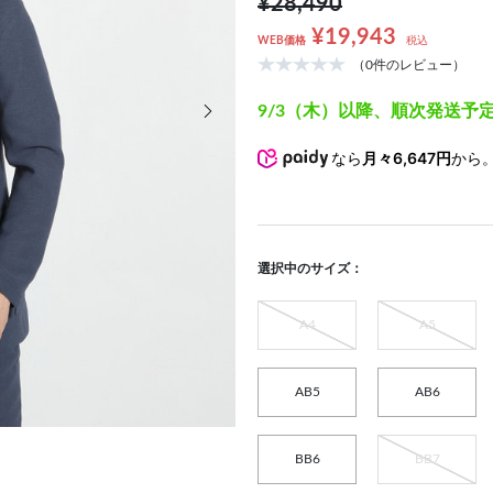
¥28,490
¥19,943
WEB価格
税込
（0件のレビュー）
次の画像
9/3（木）以降、順次発送予
なら
月々6,647円
から
選択中のサイズ：
A4
A5
AB5
AB6
BB6
BB7