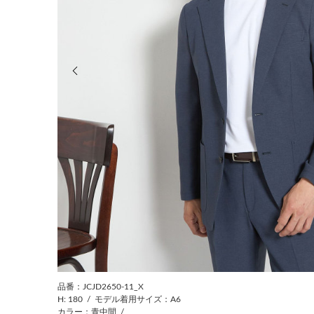
前の画像
品番：JCJD2650-11_X
H: 180
/
モデル着用サイズ：A6
カラー：青中間
/