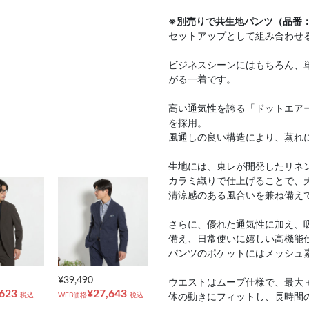
※別売りで共生地パンツ（品番：JC
セットアップとして組み合わせ
ビジネスシーンにはもちろん、
がる一着です。
高い通気性を誇る「ドットエア
を採用。
風通しの良い構造により、蒸れ
生地には、東レが開発したリネ
カラミ織りで仕上げることで、
清涼感のある風合いを兼ね備え
さらに、優れた通気性に加え、
備え、日常使いに嬉しい高機能
パンツのポケットにはメッシュ
¥39,490
ウエストはムーブ仕様で、最大＋
,623
¥27,643
税込
WEB価格
税込
体の動きにフィットし、長時間