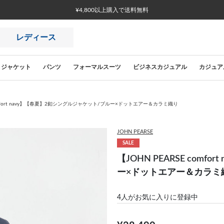
¥4,800以上購入で送料無料
レディース
ジャケット
パンツ
フォーマルスーツ
ビジネスカジュアル
カジュア
 comfort navy】【春夏】2釦シングルジャケット/ブルー×ドットエアー＆カラミ織り
JOHN PEARSE
SALE
【JOHN PEARSE com
ー×ドットエアー＆カラミ
4
人がお気に入りに登録中