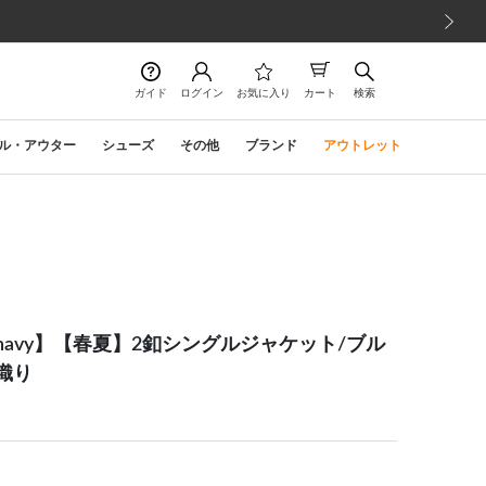
次の画像
ガイド
ログイン
お気に入り
カート
検索
ル・アウター
シューズ
その他
ブランド
アウトレット
fort navy】【春夏】2釦シングルジャケット/ブル
織り