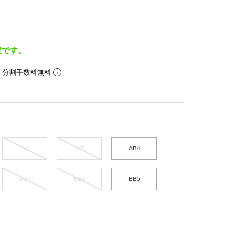
定です。
。分割手数料無料
A6
A7
AB4
AB7
BB4
BB5