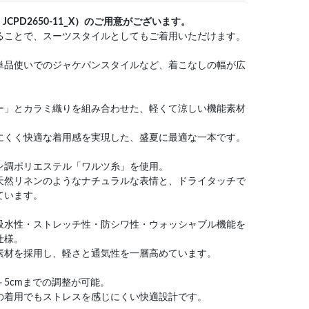
PD2650-11_X）のご用意がございます。
ることで、スーツスタイルとしてもご着用いただけます。
単品使いでのジャケパンスタイルなど、着こなしの幅が広
ー」とカラミ織りを組み合わせた、軽くて涼しい機能素材
にくく快適な着用感を実現した、盛夏に最適な一本です。
ン調ポリエステル「ワルツ糸」を使用。
天然リネンのようなナチュラルな表情と、ドライタッチで
ています。
吸水性・ストレッチ性・防シワ性・ウォッシャブル機能を
仕様。
素材を採用し、軽さと通気性を一層高めています。
5cmまでの調整が可能。
の着用でもストレスを感じにくい快適設計です。