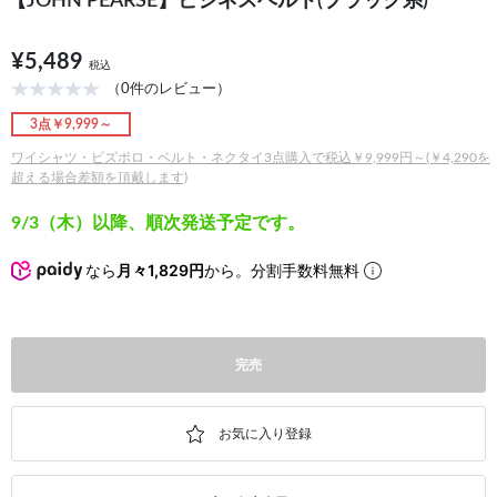
【JOHN PEARSE】ビジネスベルト(ブラック系)
¥5,489
税込
（0件のレビュー）
3点￥9,999～
ワイシャツ・ビズポロ・ベルト・ネクタイ3点購入で税込￥9,999円～(￥4,290を
超える場合差額を頂戴します)
9/3（木）以降、順次発送予定です。
なら
月々1,829円
から。分割手数料無料
完売