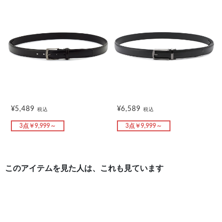
前の画像
次の
¥5,489
¥6,589
税込
税込
3点￥9,999～
3点￥9,999～
このアイテムを見た人は、これも見ています