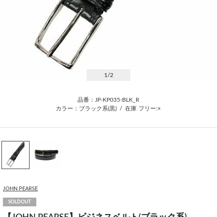
1
/2
品番：JP-KP035-BLK_R
カラー：ブラック系(黒)
/
在庫
フリー:×
JOHN PEARSE
SOLDOUT