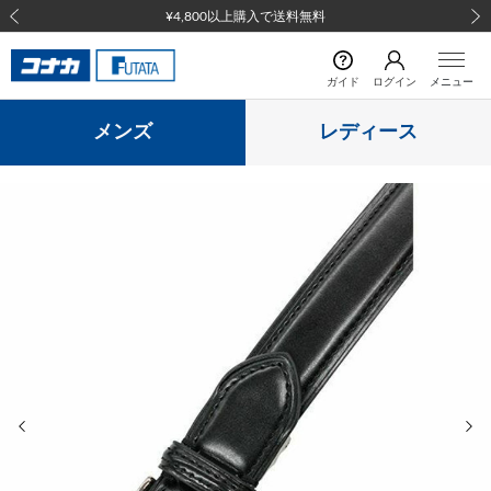
¥4,800以上購入で送料無料
前の画像
次の
ガイド
ログイン
メニュー
メンズ
レディース
前の画像
次