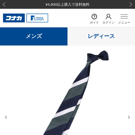
¥4,800以上購入で送料無料
前の画像
次の
ガイド
ログイン
メニュー
メンズ
レディース
前の画像
次