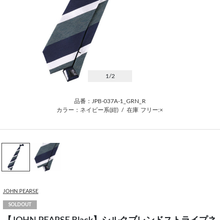
1
/2
品番：JPB-037A-1_GRN_R
カラー：ネイビー系(紺)
/
在庫
フリー:×
JOHN PEARSE
SOLDOUT