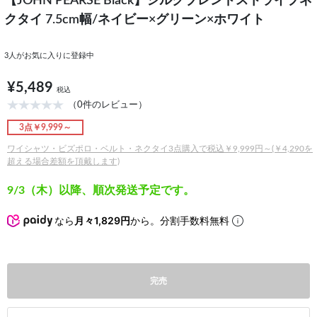
【JOHN PEARSE Black】シルクブレンドストライプネ
クタイ 7.5cm幅/ネイビー×グリーン×ホワイト
3
人がお気に入りに登録中
¥5,489
税込
（0件のレビュー）
3点￥9,999～
ワイシャツ・ビズポロ・ベルト・ネクタイ3点購入で税込￥9,999円～(￥4,290を
超える場合差額を頂戴します)
9/3（木）以降、順次発送予定です。
なら
月々1,829円
から。分割手数料無料
完売