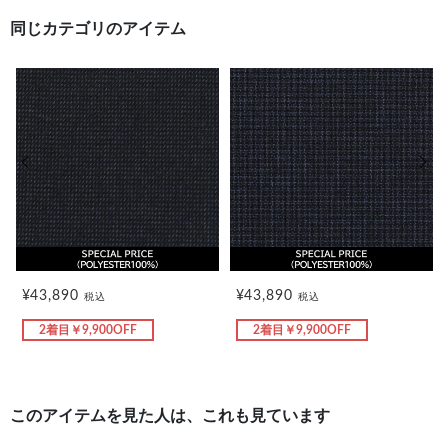
同じカテゴリのアイテム
前の画像
次の
¥43,890
¥43,890
税込
税込
2着目￥9,900OFF
2着目￥9,900OFF
このアイテムを見た人は、これも見ています