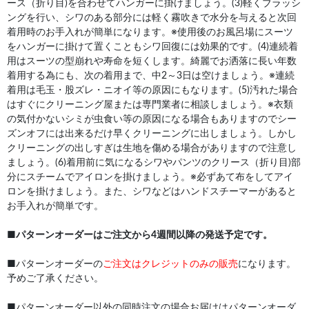
ース（折り目)を合わせてハンガーに掛けましょう。(3)軽くブラッシ
ングを行い、シワのある部分には軽く霧吹きで水分を与えると次回
着用時のお手入れが簡単になります。※使用後のお風呂場にスーツ
をハンガーに掛けて置くこともシワ回復には効果的です。(4)連続着
用はスーツの型崩れや寿命を短くします。綺麗でお洒落に長い年数
着用する為にも、次の着用まで、中2～3日は空けましょう。※連続
着用は毛玉・股ズレ・ニオイ等の原因にもなります。(5)汚れた場合
はすぐにクリーニング屋または専門業者に相談しましょう。※衣類
の気付かないシミが虫食い等の原因になる場合もありますのでシー
ズンオフには出来るだけ早くクリーニングに出しましょう。しかし
クリーニングの出しすぎは生地を傷める場合がありますので注意し
ましょう。(6)着用前に気になるシワやパンツのクリース（折り目)部
分にスチームでアイロンを掛けましょう。※必ずあて布をしてアイ
ロンを掛けましょう。また、シワなどはハンドスチーマーがあると
お手入れが簡単です。
■
パターンオーダーはご注文から4週間以降の発送予定です。
■パターンオーダーの
ご注文はクレジットのみの販売
になります。
予めご了承ください。
■パターンオーダー以外の同時注文の場合お届けはパターンオーダ