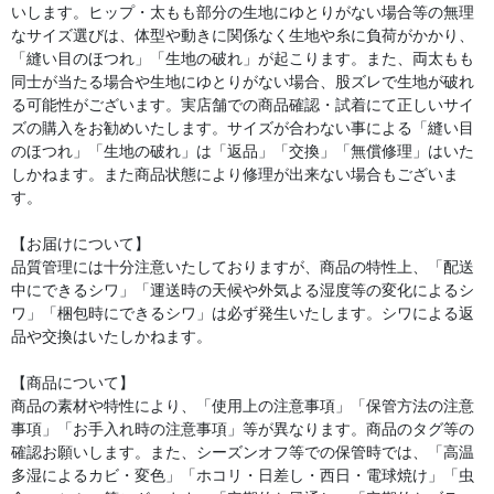
いします。ヒップ・太もも部分の生地にゆとりがない場合等の無理
なサイズ選びは、体型や動きに関係なく生地や糸に負荷がかかり、
「縫い目のほつれ」「生地の破れ」が起こります。また、両太もも
同士が当たる場合や生地にゆとりがない場合、股ズレで生地が破れ
る可能性がございます。実店舗での商品確認・試着にて正しいサイ
ズの購入をお勧めいたします。サイズが合わない事による「縫い目
のほつれ」「生地の破れ」は「返品」「交換」「無償修理」はいた
しかねます。また商品状態により修理が出来ない場合もございま
す。
【お届けについて】
品質管理には十分注意いたしておりますが、商品の特性上、「配送
中にできるシワ」「運送時の天候や外気よる湿度等の変化によるシ
ワ」「梱包時にできるシワ」は必ず発生いたします。シワによる返
品や交換はいたしかねます。
【商品について】
商品の素材や特性により、「使用上の注意事項」「保管方法の注意
事項」「お手入れ時の注意事項」等が異なります。商品のタグ等の
確認お願いします。また、シーズンオフ等での保管時では、「高温
多湿によるカビ・変色」「ホコリ・日差し・西日・電球焼け」「虫