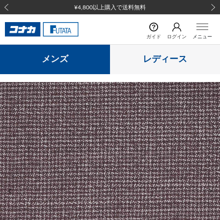
¥4,800以上購入で送料無料
前の画像
次の
ガイド
ログイン
メニュー
メンズ
レディース
前の画像
次