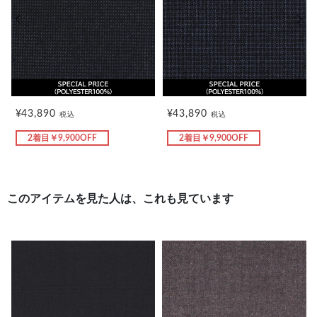
前の画像
次の
¥43,890
¥43,890
税込
税込
2着目￥9,900OFF
2着目￥9,900OFF
このアイテムを見た人は、これも見ています