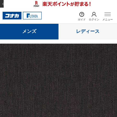
前の画像
次の
ガイド
ログイン
メニュー
メンズ
レディース
前の画像
次