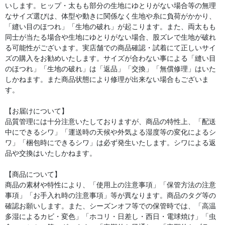
いします。ヒップ・太もも部分の生地にゆとりがない場合等の無理
なサイズ選びは、体型や動きに関係なく生地や糸に負荷がかかり、
「縫い目のほつれ」「生地の破れ」が起こります。また、両太もも
同士が当たる場合や生地にゆとりがない場合、股ズレで生地が破れ
る可能性がございます。実店舗での商品確認・試着にて正しいサイ
ズの購入をお勧めいたします。サイズが合わない事による「縫い目
のほつれ」「生地の破れ」は「返品」「交換」「無償修理」はいた
しかねます。また商品状態により修理が出来ない場合もございま
す。
【お届けについて】
品質管理には十分注意いたしておりますが、商品の特性上、「配送
中にできるシワ」「運送時の天候や外気よる湿度等の変化によるシ
ワ」「梱包時にできるシワ」は必ず発生いたします。シワによる返
品や交換はいたしかねます。
【商品について】
商品の素材や特性により、「使用上の注意事項」「保管方法の注意
事項」「お手入れ時の注意事項」等が異なります。商品のタグ等の
確認お願いします。また、シーズンオフ等での保管時では、「高温
多湿によるカビ・変色」「ホコリ・日差し・西日・電球焼け」「虫