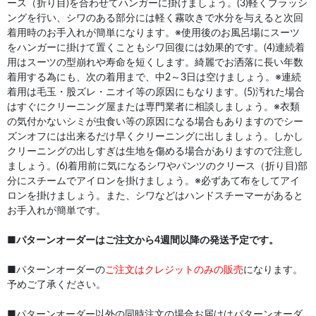
ース（折り目)を合わせてハンガーに掛けましょう。(3)軽くブラッシ
ングを行い、シワのある部分には軽く霧吹きで水分を与えると次回
着用時のお手入れが簡単になります。※使用後のお風呂場にスーツ
をハンガーに掛けて置くこともシワ回復には効果的です。(4)連続着
用はスーツの型崩れや寿命を短くします。綺麗でお洒落に長い年数
着用する為にも、次の着用まで、中2～3日は空けましょう。※連続
着用は毛玉・股ズレ・ニオイ等の原因にもなります。(5)汚れた場合
はすぐにクリーニング屋または専門業者に相談しましょう。※衣類
の気付かないシミが虫食い等の原因になる場合もありますのでシー
ズンオフには出来るだけ早くクリーニングに出しましょう。しかし
クリーニングの出しすぎは生地を傷める場合がありますので注意し
ましょう。(6)着用前に気になるシワやパンツのクリース（折り目)部
分にスチームでアイロンを掛けましょう。※必ずあて布をしてアイ
ロンを掛けましょう。また、シワなどはハンドスチーマーがあると
お手入れが簡単です。
■
パターンオーダーはご注文から4週間以降の発送予定です。
■パターンオーダーの
ご注文はクレジットのみの販売
になります。
予めご了承ください。
■パターンオーダー以外の同時注文の場合お届けはパターンオーダ