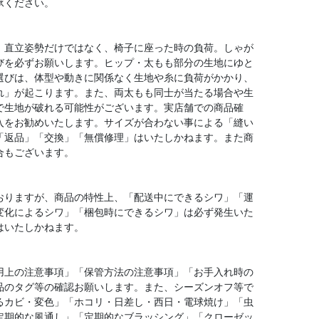
承ください。
、直立姿勢だけではなく、椅子に座った時の負荷。しゃが
びを必ずお願いします。ヒップ・太もも部分の生地にゆと
選びは、体型や動きに関係なく生地や糸に負荷がかかり、
れ」が起こります。また、両太もも同士が当たる場合や生
で生地が破れる可能性がございます。実店舗での商品確
入をお勧めいたします。サイズが合わない事による「縫い
「返品」「交換」「無償修理」はいたしかねます。また商
合もございます。
おりますが、商品の特性上、「配送中にできるシワ」「運
変化によるシワ」「梱包時にできるシワ」は必ず発生いた
はいたしかねます。
用上の注意事項」「保管方法の注意事項」「お手入れ時の
品のタグ等の確認お願いします。また、シーズンオフ等で
るカビ・変色」「ホコリ・日差し・西日・電球焼け」「虫
定期的な風通し」「定期的なブラッシング」「クローゼッ