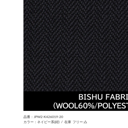
前の画像
品番：JPW2-K426019-20
カラー：ネイビー系(紺)
/
在庫
フリー:△