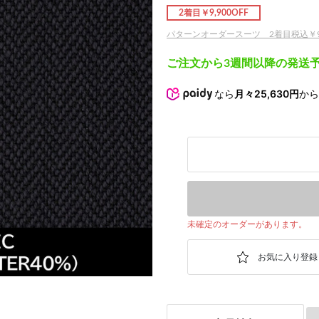
2着目￥9,900OFF
パターンオーダースーツ 2着目税込￥9,
次の画像
ご注文から3週間以降の発送
なら
月々25,630円
か
未確定のオーダーがあります。