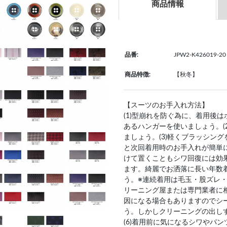
商品情報
品番:
JPW2-K426019-20
商品特徴:
【秋冬】
【スーツのお手入れ方法】
(1)型崩れを防ぐ為に、着用後
あるハンガーを使いましょう。(
ましょう。(3)軽くブラッシン
と次回着用時のお手入れが簡単
けて置くこともシワ回復には効果
ます。綺麗でお洒落に長い年数
う。※連続着用は毛玉・股ズレ・
リーニング屋または専門業者に
因になる場合もありますのでシ
う。しかしクリーニングの出し
(6)着用前に気になるシワやパ