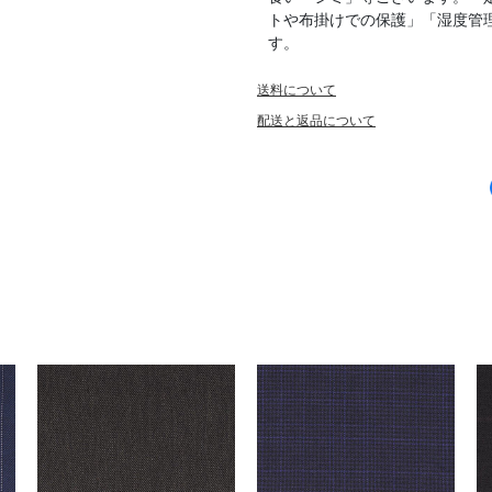
トや布掛けでの保護」「湿度管
す。
送料について
配送と返品について