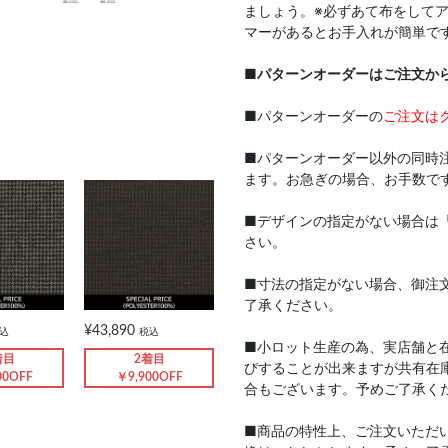
ましょう。※必ずあて布をして
マーがあるとお手入れが簡単で
■
パターンオーダーはご注文か
■パターンオーダーの
ご注文は
■パターンオーダー以外の同時
ます。お急ぎの場合、お手数で
■デザインの指定がない場合は
さい。
■寸法の指定がない場合、御注
了承ください。
¥43,890
込
税込
■小ロット生産の為、実店舗と
着目
2着目
びすることが出来ますが共有在
00OFF
￥9,900OFF
合もございます。予めご了承く
■商品の特性上、ご注文いただ