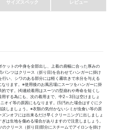
サイズスペック
レビュー
はポケットの中身を全部出し、上着の肩幅に合った厚みの
2)パンツはクリース（折り目)を合わせてハンガーに掛け
グを行い、シワのある部分には軽く霧吹きで水分を与える
になります。※使用後のお風呂場にスーツをハンガーに掛
的です。(4)連続着用はスーツの型崩れや寿命を短くし
着用する為にも、次の着用まで、中2～3日は空けましょ
ニオイ等の原因にもなります。(5)汚れた場合はすぐにク
相談しましょう。※衣類の気付かないシミが虫食い等の原
ーズンオフには出来るだけ早くクリーニングに出しましょ
すぎは生地を傷める場合がありますので注意しましょう。
ンツのクリース（折り目)部分にスチームでアイロンを掛け