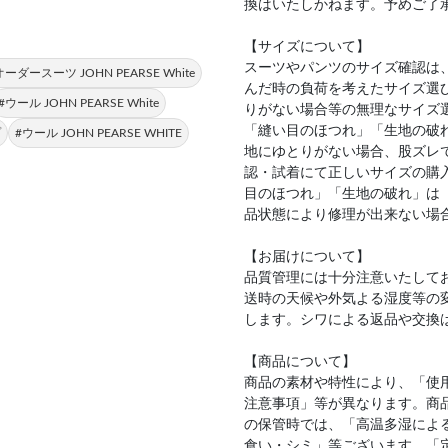
換はいたしかねます。予めご了
【サイズについて】
スーツやパンツのサイズ確認は
オーダースーツ JOHN PEARSE White
んだ時の負荷を考えたサイズ選
#ウール JOHN PEARSE White
りがない場合等の無理なサイズ
「縫い目のほつれ」「生地の破
プ
#ウール JOHN PEARSE WHITE
地にゆとりがない場合、股ズレ
認・試着にて正しいサイズの購
目のほつれ」「生地の破れ」は
品状態により修理が出来ない場
【お届けについて】
品質管理には十分注意いたして
送時の天候や外気よる湿度等の
します。シワによる返品や交換
【商品について】
商品の素材や特性により、「使
注意事項」等が異なります。商
の保管時では、「高温多湿によ
食い・シミ」等ございます。「