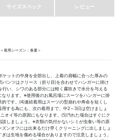
サイズスペック
レビュー
0%) ＜着用シーズン：春夏＞
はポケットの中身を全部出し、上着の肩幅に合った厚みの
2)パンツはクリース（折り目)を合わせてハンガーに掛け
グを行い、シワのある部分には軽く霧吹きで水分を与える
になります。※使用後のお風呂場にスーツをハンガーに掛
的です。(4)連続着用はスーツの型崩れや寿命を短くし
着用する為にも、次の着用まで、中2～3日は空けましょ
ニオイ等の原因にもなります。(5)汚れた場合はすぐにク
相談しましょう。※衣類の気付かないシミが虫食い等の原
ーズンオフには出来るだけ早くクリーニングに出しましょ
すぎは生地を傷める場合がありますので注意しましょう。