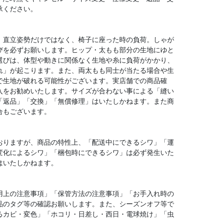
承ください。
、直立姿勢だけではなく、椅子に座った時の負荷。しゃが
びを必ずお願いします。ヒップ・太もも部分の生地にゆと
選びは、体型や動きに関係なく生地や糸に負荷がかかり、
れ」が起こります。また、両太もも同士が当たる場合や生
で生地が破れる可能性がございます。実店舗での商品確
入をお勧めいたします。サイズが合わない事による「縫い
「返品」「交換」「無償修理」はいたしかねます。また商
合もございます。
おりますが、商品の特性上、「配送中にできるシワ」「運
変化によるシワ」「梱包時にできるシワ」は必ず発生いた
はいたしかねます。
用上の注意事項」「保管方法の注意事項」「お手入れ時の
品のタグ等の確認お願いします。また、シーズンオフ等で
るカビ・変色」「ホコリ・日差し・西日・電球焼け」「虫