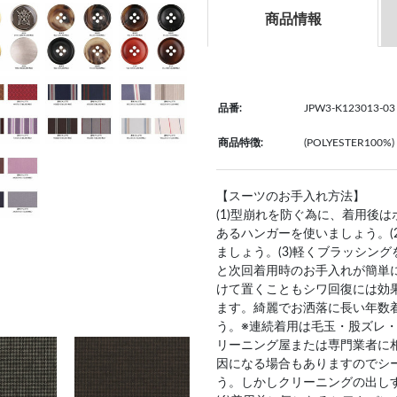
商品情報
品番:
JPW3-K123013-03
商品特徴:
(POLYESTER10
【スーツのお手入れ方法】
(1)型崩れを防ぐ為に、着用後
あるハンガーを使いましょう。(
ましょう。(3)軽くブラッシン
と次回着用時のお手入れが簡単
けて置くこともシワ回復には効果
ます。綺麗でお洒落に長い年数
う。※連続着用は毛玉・股ズレ・
リーニング屋または専門業者に
因になる場合もありますのでシ
う。しかしクリーニングの出し