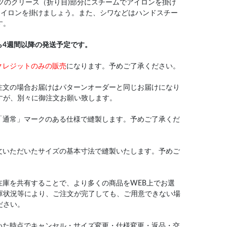
ンツのクリース（折り目)部分にスチームでアイロンを掛け
アイロンを掛けましょう。また、シワなどはハンドスチー
す。
ら4週間以降の発送予定です。
クレジットのみの販売
になります。予めご了承ください。
注文の場合お届けはパターンオーダーと同じお届けになり
すが、別々に御注文お願い致します。
「通常」マークのある仕様で縫製します。予めご了承くだ
文いただいたサイズの基本寸法で縫製いたします。予めご
在庫を共有することで、より多くの商品をWEB上でお選
庫状況等により、ご注文が完了しても、ご用意できない場
ださい。
いた時点でキャンセル・サイズ変更・仕様変更・返品・交