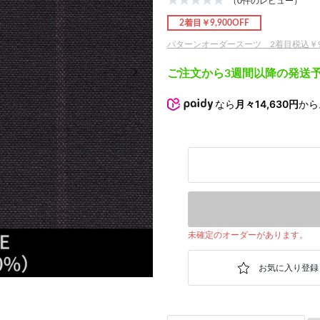
（0件のレビュー）
2着目￥9,900OFF
パターンオーダースーツ 2着目税込￥9,
次の画像
ご注文から3週間以降の発送
なら
月々14,630円
から
未確定のオーダーがあります。