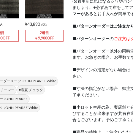
(6)着用前に気になるシワやパ
ましょう。※必ずあて布をして
マーがあるとお手入れが簡単で
¥43,890
込
税込
■
パターンオーダーはご注文か
着目
2着目
00OFF
￥9,900OFF
■パターンオーダーの
ご注文は
■パターンオーダー以外の同時
ます。お急ぎの場合、お手数で
■デザインの指定がない場合は
さい。
ーダースーツ JOHN PEARSE White
■寸法の指定がない場合、御注
スチーマー
#春夏 チェック
了承ください。
JOHN PEARSE
■小ロット生産の為、実店舗と
 JOHN PEARSE White
びすることが出来ますが共有在
合もございます。予めご了承く
■商品の特性上、ご注文いただ