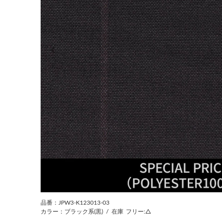
前の画像
品番：JPW3-K123013-03
カラー：ブラック系(黒)
/
在庫
フリー:△